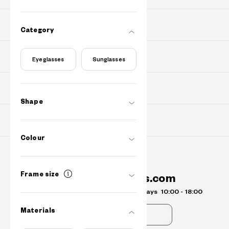
PURCHASE
Category
Find Shops
Eyeglasses
Sunglasses
ABOUT
Shape
SUPPORT
Colour
Contact Us
Frame size
info.au@owndays.com
Operating Hours
Sydney Time Weekdays
10:00 - 18:00
Materials
FAQs