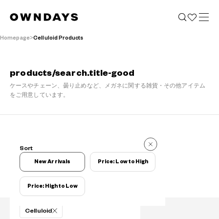
Homepage
Celluloid Products
products/search.title-good
ケースやチェーン、曇り止めなど、メガネに関する雑貨・その他アイテム
をご用意しています。
Items
Sort
Items
New Arrivals
Price: Low to High
Price: High to Low
Filters
Celluloid
PRODUCTS