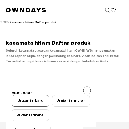
TOP
kacamata hitam Daftar produk
kacamata hitam Daftar produk
Seluruh kacamata biasa dan kacamata hitam OWNDAYS menggunakan
lensa aspheric tipis dengan perlindungan sinar UV dan lapisan anti-kotor.
Tersedia berbagai lensa istimewa sesuai dengan kebutuhan Anda.
buah
Atur urutan
buah
Urutan terbaru
Urutan termurah
Urutan termahal
Kriteria filter