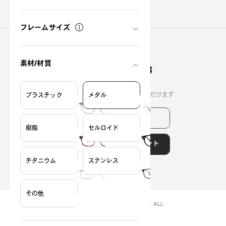
新規会員登録
フレームサイズ
お問い合わせ
素材/材質
0120-900-298
受付時間
10:00 - 20:00
携帯電話・PHSからもご利用いただけます
プラスチック
メタル
よくある質問はこちら
樹脂
セルロイド
OWNDAYS公式アカウント
?
+¥0
チタニウム
ステンレス
その他
COPYRIGHT (C) OWNDAYS co., ltd. ALL
RIGHTS RESERVED.