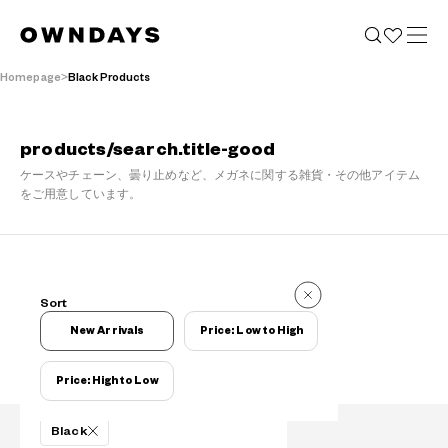
Homepage
Black Products
products/search.title-good
ケースやチェーン、曇り止めなど、メガネに関する雑貨・その他アイテム
をご用意しています。
Items
Sort
Items
New Arrivals
Price: Low to High
Price: High to Low
Filters
Black
PRODUCTS