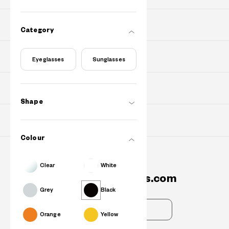
PURCHASE
Category
Find Shops
Eyeglasses
Sunglasses
ABOUT
Shape
SUPPORT
Colour
Contact Us
Clear
White
info.my@owndays.com
Grey
Black
FAQs
Orange
Yellow