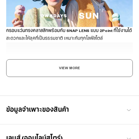
กรอบแว่นทรงคลาสสิกพร้อมกับ SNAP LENS แบบ 2Point ที่ใช้งานได้
สะดวกและให้ลุคที่เป็นธรรมชาติ เหมาะกับทุกไลฟ์สไตล์
VIEW MORE
แม้แต่ดวงอาทิตย์ ยังตกหลุมรัก
เมื่อแฟชั่นมาพร้อมฟังก์ชัน แว่นกันแดดแฟชั่นสีสันหลากหลาย ไม่เพียง
ข้อมูลจำเพาะของสินค้า
แค่ช่วยตัดแสงสะท้อนและปกป้องดวงตาจากรังสี UV แต่ยังทำให้มอง
เห็นโลกได้สดใสยิ่งขึ้น ด้วยแว่น 'SUN' เคียงข้างจะทำให้ทุกวันของคุณ
เป็นช่วงเวลาที่แสนพิเศษ
สินค้าทั้งหมด OWNDAYS | SUN
เลนส์ (ออนไลน์สโตร์)