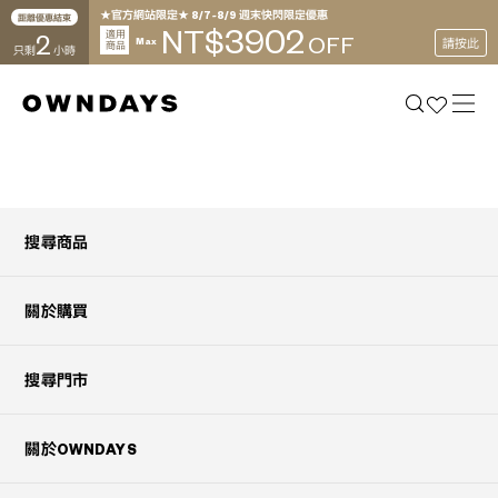
★官方網站限定★ 8/7~8/9 週末快閃限定優惠
距離優惠結束
3902
NT$
2
適用
OFF
Max
請按此
商品
只剩
小時
搜尋商品
關於購買
搜尋門市
關於OWNDAYS