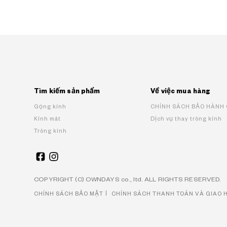
Tìm kiếm sản phẩm
Về việc mua hàng
Gọng kính
CHÍNH SÁCH BẢO HÀNH
Kính mát
Dịch vụ thay tròng kính
Tròng kính
COPYRIGHT (C) OWNDAYS co., ltd. ALL RIGHTS RESERVED.
CHÍNH SÁCH BẢO MẬT
CHÍNH SÁCH THANH TOÁN VÀ GIAO 