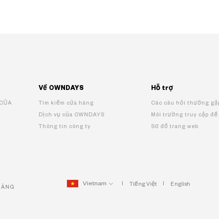
Về OWNDAYS
Hỗ trợ
 CỦA
Tìm kiếm cửa hàng
Các câu hỏi thường gặ
Dịch vụ của OWNDAYS
Môi trường truy cập đề
Thông tin công ty
Sơ đồ trang web
Vietnam
Tiếng Việt
English
HÀNG