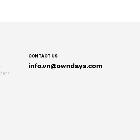
CONTACT US
info.vn@owndays.com
p
 nghị