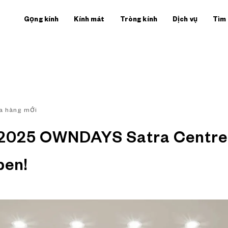
Gọng kính
Kính mát
Tròng kính
Dịch vụ
Tìm
a hàng mới
y. 2025 OWNDAYS Satra Centre
pen!