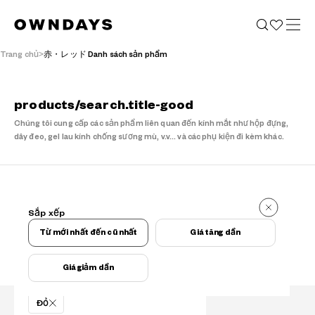
Trang chủ
赤・レッド Danh sách sản phẩm
products/search.title-good
Chúng tôi cung cấp các sản phẩm liên quan đến kính mắt như hộp đựng,
dây đeo, gel lau kính chống sương mù, v.v... và các phụ kiện đi kèm khác.
kết quả
Sắp xếp
kết quả
Từ mới nhất đến cũ nhất
Giá tăng dần
Giá giảm dần
Điều kiện lọc
Đỏ
Tìm kiếm sản phẩm