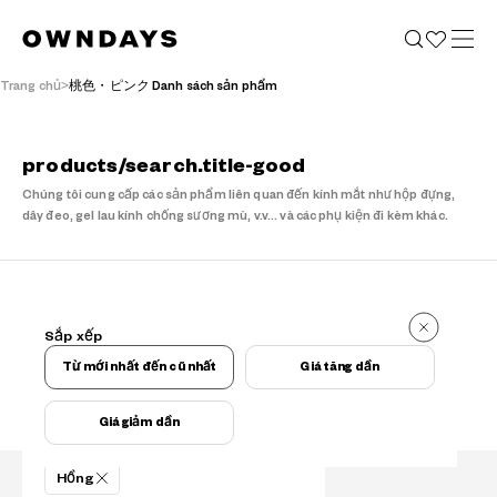
Trang chủ
桃色・ピンク Danh sách sản phẩm
products/search.title-good
Chúng tôi cung cấp các sản phẩm liên quan đến kính mắt như hộp đựng,
dây đeo, gel lau kính chống sương mù, v.v... và các phụ kiện đi kèm khác.
kết quả
Sắp xếp
kết quả
Từ mới nhất đến cũ nhất
Giá tăng dần
Giá giảm dần
Điều kiện lọc
Hồng
Tìm kiếm sản phẩm