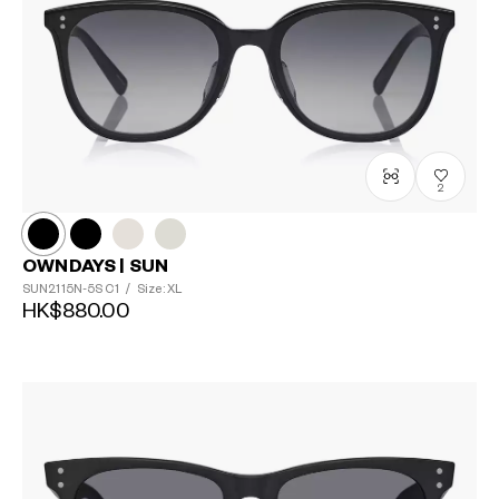
2
OWNDAYS | SUN
SUN2115N-5S
C1
/
Size: XL
HK$880.00