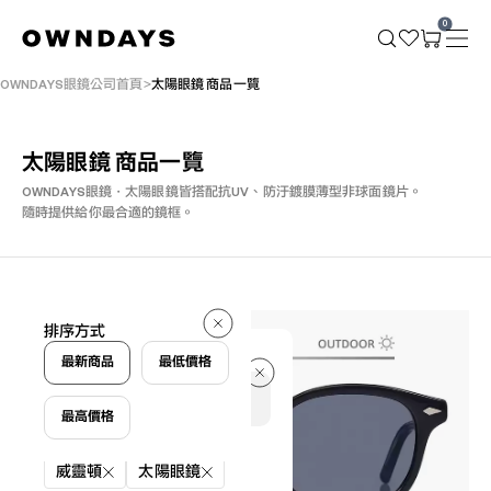
0
OWNDAYS眼鏡公司首頁
太陽眼鏡 商品一覽
太陽眼鏡 商品一覽
OWNDAYS眼鏡・太陽眼鏡皆搭配抗UV、防汙鍍膜薄型非球面鏡片。
隨時提供給你最合適的鏡框。
36 件
排序方式
36 件
最新商品
最低價格
最高價格
篩選條件
威靈頓
太陽眼鏡