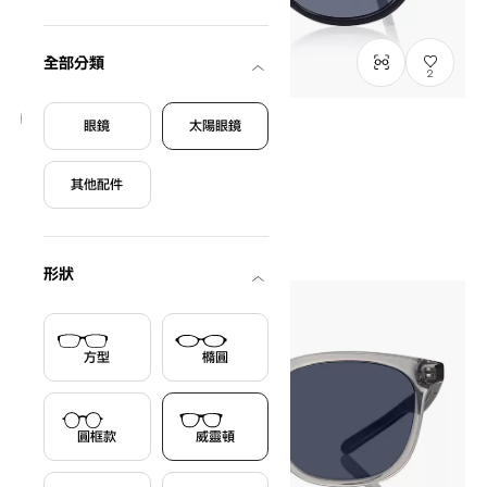
全部分類
2
眼鏡
太陽眼鏡
只限門市發售
OWNDAYS × FREAK'S STORE
其他配件
FK2005B-5S
C4
/
Size: L
HK$680.00
形狀
方型
橢圓
圓框款
威靈頓