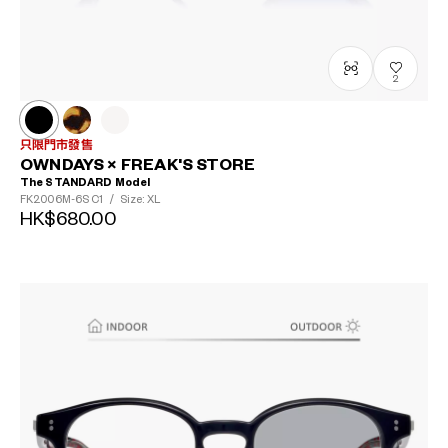
2
只限門市發售
OWNDAYS × FREAK'S STORE
The STANDARD Model
FK2006M-6S
C1
/
Size: XL
HK$680.00