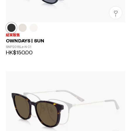
1
結束販售
OWNDAYS | SUN
SNP2018Le-N
C1
HK$150.00