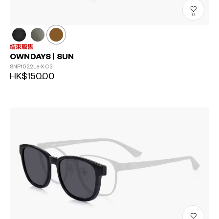
0
結束販售
OWNDAYS | SUN
SNP1022Le-X
C3
HK$150.00