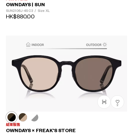
OWNDAYS | SUN
SUN2106J-4S
C3
/
Size: XL
HK$880.00
2
結束販售
OWNDAYS × FREAK'S STORE