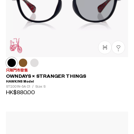
1
只限門市發售
OWNDAYS × STRANGER THINGS
HAWKINS Model
ST2001N-5A
C1
/
Size: S
HK$880.00