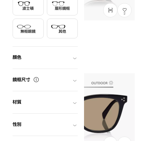
波士頓
眉形鏡框
2
無框眼鏡
其他
結束販售
OWNDAYS × FREAK'S STORE
FK2003N-5S
C3
/
Size: XL
HK$680.00
顏色
鏡框尺寸
材質
性別