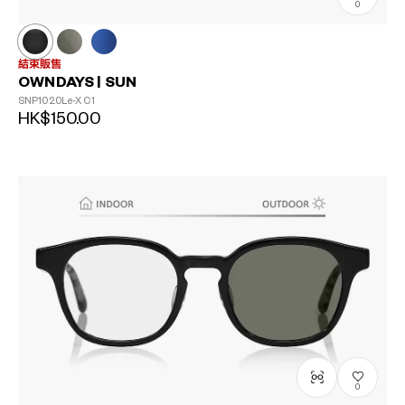
0
結束販售
OWNDAYS | SUN
SNP1020Le-X
C1
HK$150.00
0