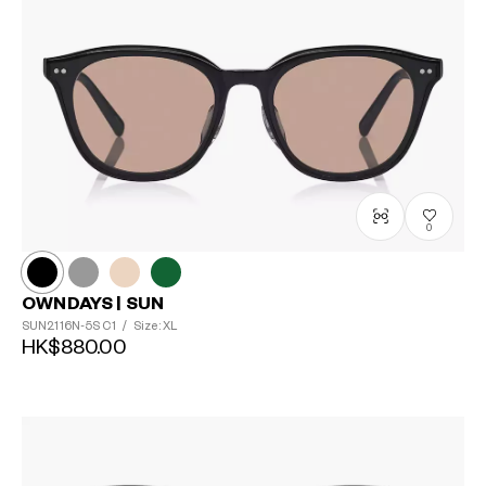
0
OWNDAYS | SUN
SUN2116N-5S
C1
/
Size: XL
HK$880.00