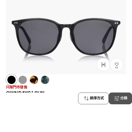
14
只限門市發售
OWNDAYS | SUN
排序方式
分類
SUN8006J-2S
C1
/
Size: L
HK$680.00