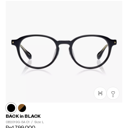
0
BACK in BLACK
OB2019G-5A
C1
/
Size: L
Rp1,799,000