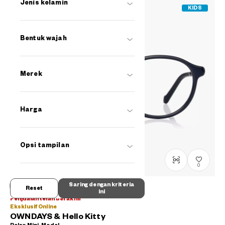
Jenis kelamin
KIDS
Bentuk wajah
Merek
Harga
Opsi tampilan
0
Saring dengan kriteria
Reset
ini
Penjualan telah berakhir
Eksklusif Online
OWNDAYS & Hello Kitty