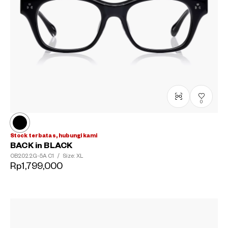
0
Stock terbatas, hubungi kami
BACK in BLACK
OB2022G-5A
C1
/
Size: XL
Rp1,799,000