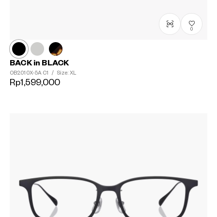
0
BACK in BLACK
OB2010X-5A
C1
/
Size: XL
Rp1,599,000