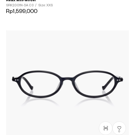
Relax Mini-Model
SRK2001N-5A
C3
/
Size: XXS
Rp1,599,000
0