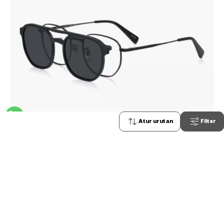
Atur urutan
Filter
0
Stock terbatas, hubungi kami
BACK in BLACK
OB1010X-5A
C1
/
Size: M
Rp1,599,000