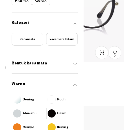
Hitam
Gold
Kategori
Kacamata
kacamata hitam
0
Bentuk kacamata
Graph Belle
GB2049M-6S
C1
/
Size: M
Warna
Rp1,799,000
Bening
Putih
Abu-abu
Hitam
Oranye
Kuning