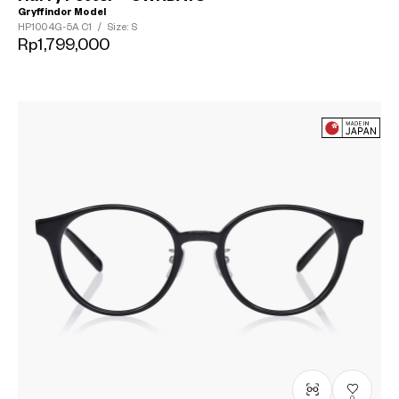
Gryffindor Model
HP1004G-5A
C1
/
Size: S
Rp1,799,000