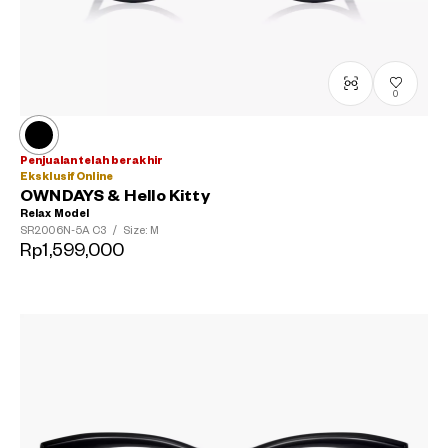
0
Penjualan telah berakhir
Eksklusif Online
OWNDAYS & Hello Kitty
Relax Model
SR2006N-5A
C3
/
Size: M
Rp1,599,000