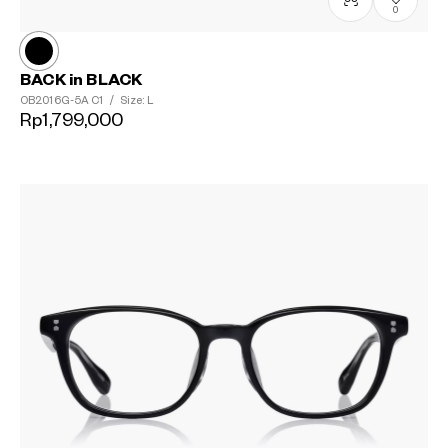
0
BACK in BLACK
OB2016G-5A
C1
/
Size: L
Rp1,799,000