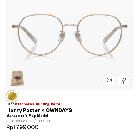
1
Stock terbatas, hubungi kami
Harry Potter × OWNDAYS
Marauder’s Map Model
HP1006G-5A
C1
/
Size: XXS
Rp1,799,000