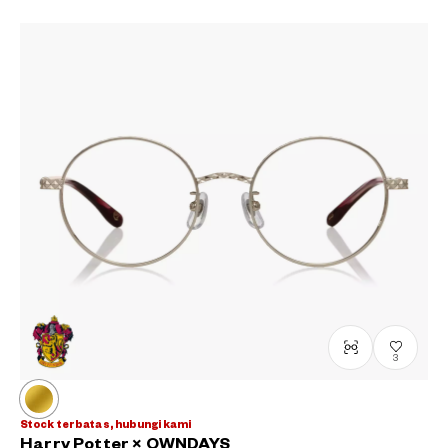
?
3
+¥0
Stock terbatas, hubungi kami
Harry Potter × OWNDAYS