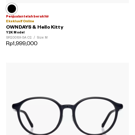
Penjualan telah berakhir
Eksklusif Online
OWNDAYS & Hello Kitty
Y2K Model
SR2008X-5A
C2
/
Size: M
Rp1,999,000