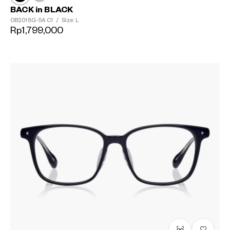
BACK in BLACK
OB2018G-5A
C1
/
Size: L
Rp1,799,000