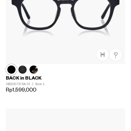
1
BACK in BLACK
OB2007X-5A
C1
/
Size: L
Rp1,599,000