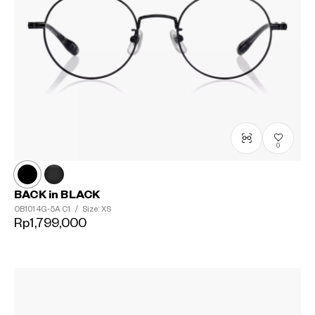
0
BACK in BLACK
OB1014G-5A
C1
/
Size: XS
Rp1,799,000