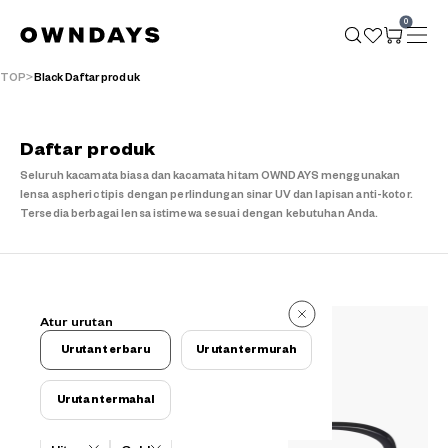
0
TOP
Black Daftar produk
Daftar produk
Seluruh kacamata biasa dan kacamata hitam OWNDAYS menggunakan
lensa aspheric tipis dengan perlindungan sinar UV dan lapisan anti-kotor.
Tersedia berbagai lensa istimewa sesuai dengan kebutuhan Anda.
633 buah
Atur urutan
633 buah
Urutan terbaru
Urutan termurah
Urutan termahal
Kriteria filter