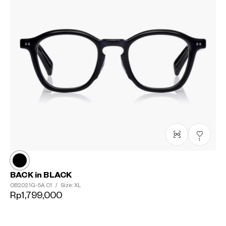
1
BACK in BLACK
OB2021G-5A
C1
/
Size: XL
Rp1,799,000