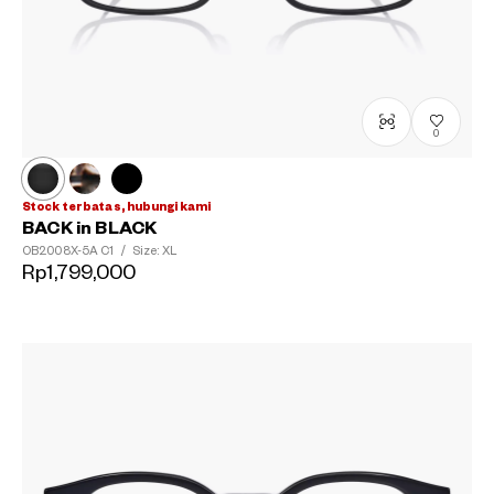
0
Stock terbatas, hubungi kami
BACK in BLACK
OB2008X-5A
C1
/
Size: XL
Rp1,799,000