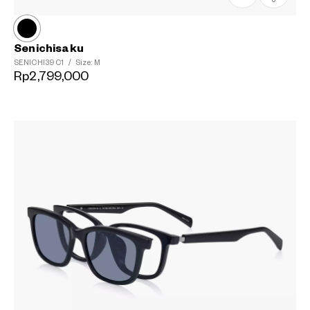
0
Senichisaku
SENICHI39
C1
/
Size: M
Rp2,799,000