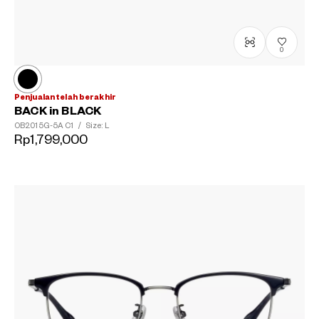
0
Penjualan telah berakhir
BACK in BLACK
OB2015G-5A
C1
/
Size: L
Rp1,799,000