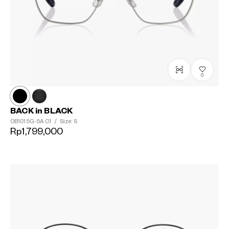
0
BACK in BLACK
OB1015G-5A
C1
/
Size: S
Rp1,799,000