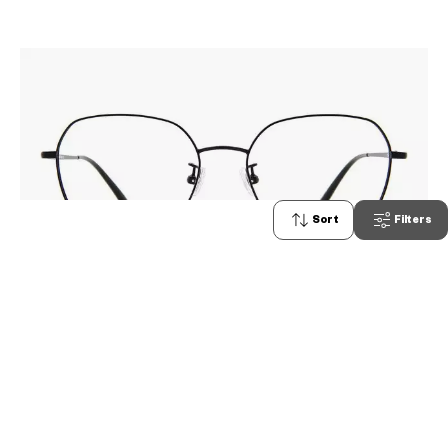
Sort
Filters
233
OUTLET
+NICHE
NC3010K-0S
C1
/
Size: S
¥8,260
tax incl.