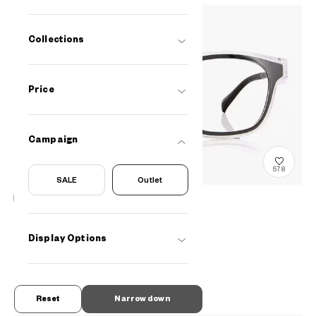
Collections
Price
Campaign
578
SALE
Outlet
OUTLET
Online Exclusive
Display Options
OWNDAYS 花粉 2WAY GUARD
PG2016T-1S
C1
/
Size: XXS
¥3,080
tax incl.
Reset
Narrow down