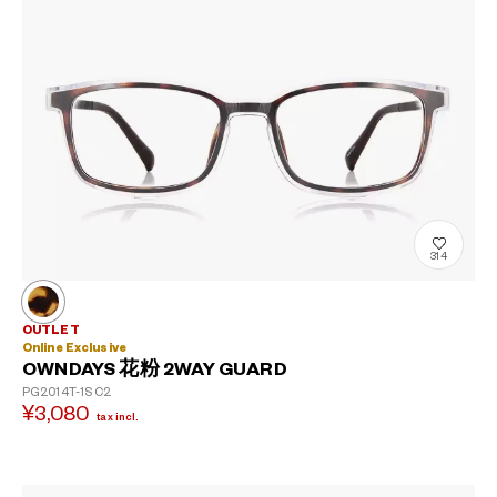
314
OUTLET
Online Exclusive
OWNDAYS 花粉 2WAY GUARD
PG2014T-1S
C2
¥3,080
tax incl.