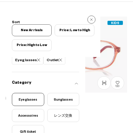
6 Reviews
Sort
KIDS
6 Reviews
New Arrivals
Price: Low to High
Price: High to Low
Filters
Eyeglasses
Outlet
Category
120
Eyeglasses
Sunglasses
OUTLET
OWNDAYS | ESSENTIAL
Accessoires
レンズ交換
ECO2021Q-1A
C4
/
Size: XXS
¥6,160
tax incl.
Gift ticket