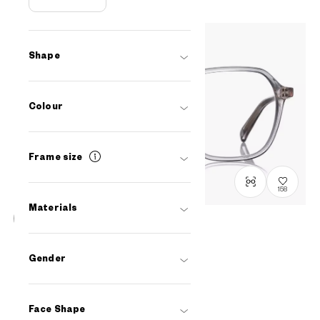
Shape
Colour
Frame size
158
Materials
OUTLET
+NICHE
Gender
NC3017J-1A
C2
¥8,260
tax incl.
Face Shape