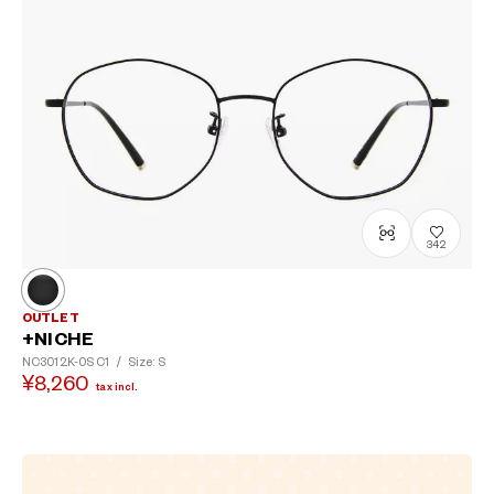
342
OUTLET
+NICHE
NC3012K-0S
C1
/
Size: S
?
¥8,260
tax incl.
+¥0