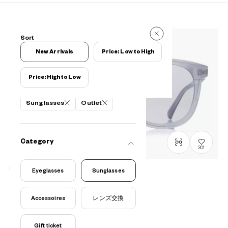
2 Reviews
Sort
2 Reviews
New Arrivals
Price: Low to High
Price: High to Low
Filters
Sunglasses
Outlet
Category
301
Eyeglasses
Sunglasses
OUTLET
OWNDAYS | SUN
Accessoires
レンズ交換
SUN2090T-1S
C4
¥6,160
tax incl.
Gift ticket