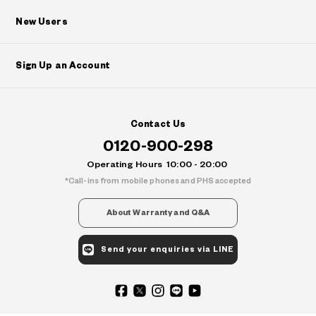
New Users
Sign Up an Account
?
+¥0
Contact Us
0120-900-298
Operating Hours
10:00 - 20:00
Call-ins from mobile phones and PHS accepted
About Warranty and Q&A
Send your enquiries via LINE