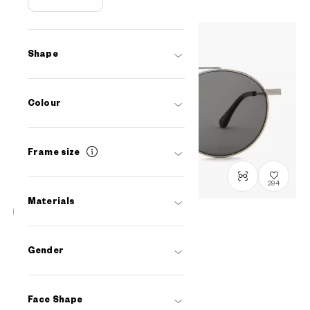
Shape
Colour
Frame size
294
Materials
OUTLET
在庫わずか
OWNDAYS | SUN
Gender
NC1024B-0S
C1
¥7,400
tax incl.
Face Shape