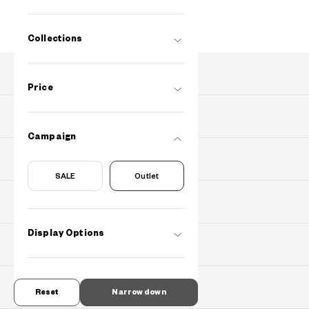
Collections
PRODUCTS
Price
PURCHASE
Campaign
Find Shops
SALE
Outlet
About OWNDAYS
Display Options
SUPPORT
Contact Us
Reset
Narrow down