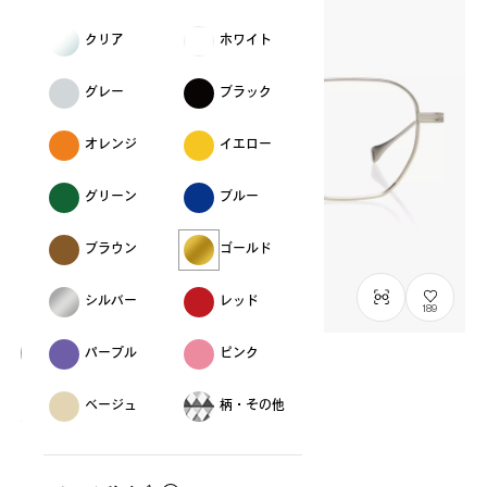
クリア
ホワイト
グレー
ブラック
オレンジ
イエロー
グリーン
ブルー
ブラウン
ゴールド
シルバー
レッド
189
パープル
ピンク
OWNDAYS × DITA Lancier
ベージュ
柄・その他
LSA-123
C1
/
Size: L
¥42,900
税込