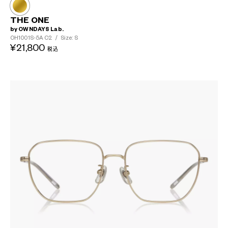
THE ONE
by OWNDAYS Lab.
OH1001S-5A
C2
/
Size: S
¥21,800
税込