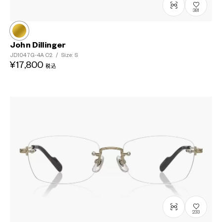
381
John Dillinger
JD1047G-4A
C2
/
Size: S
¥17,800
税込
233