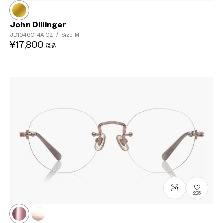
John Dillinger
JD1046G-4A
C2
/
Size: M
¥17,800
税込
225