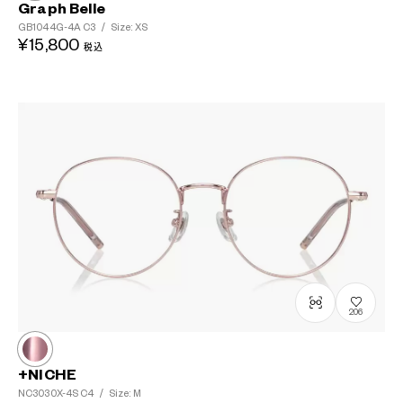
Graph Belle
GB1044G-4A
C3
/
Size: XS
¥15,800
税込
206
+NICHE
NC3030X-4S
C4
/
Size: M