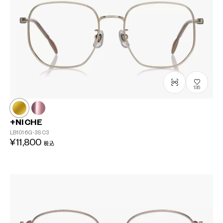
135
+NICHE
LB1016G-3S
C3
¥11,800
税込