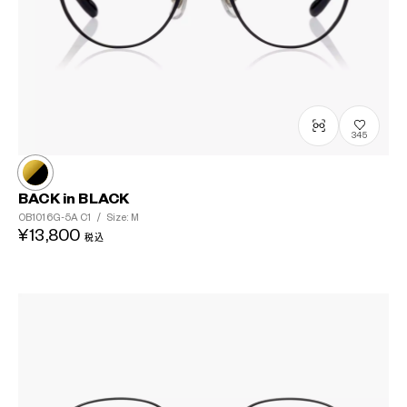
345
BACK in BLACK
OB1016G-5A
C1
/
Size: M
¥13,800
税込