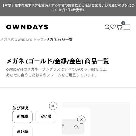
【重要】熊本県熊本地方を震源とする地震の影響による店舗営業およびお届けの遅延につ
いて（8月7日 9時更新）
0
メガネのOWNDAYS トップ
メガネ 商品一覧
メガネ (ゴールド/金縁/金色)
商品一覧
OWNDAYSのメガネ・サングラスはすべてUVカット99%以上。
あなたに合うこだわりのフレームをご用意しています。
42 件
並び替え
42 件
新着順
安い順
高い順