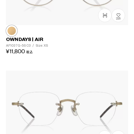
225
OWNDAYS | AIR
AF1037G-5S
C3
/
Size: XS
¥11,800
税込