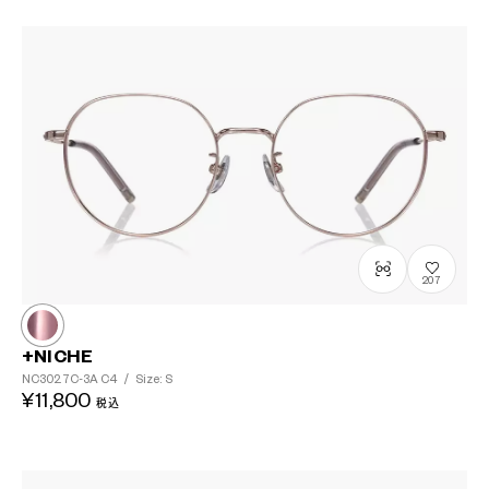
207
+NICHE
NC3027C-3A
C4
/
Size: S
¥11,800
税込