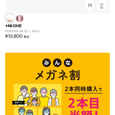
155
+NICHE
NC3035G-5A
C2
/
Size: L
¥13,800
税込