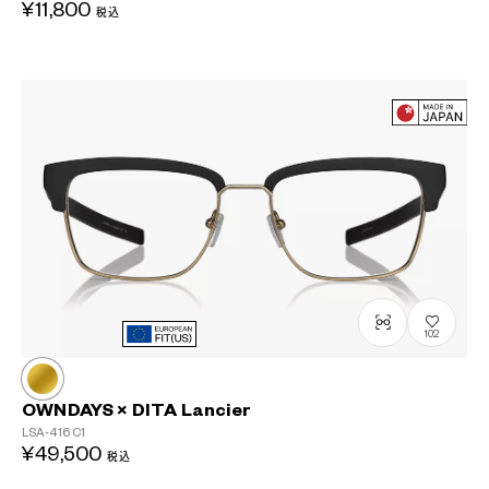
¥11,800
税込
102
OWNDAYS × DITA Lancier
LSA-416
C1
¥49,500
税込