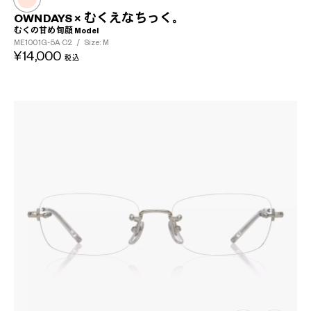
OWNDAYS × むくえなちっく。
むくの甘め旬顔 Model
ME1001G-5A
C2
/
Size: M
¥14,000
税込