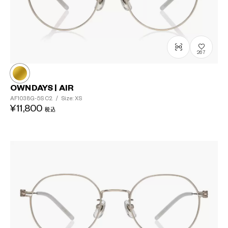
267
OWNDAYS | AIR
AF1038G-5S
C2
/
Size: XS
¥11,800
税込