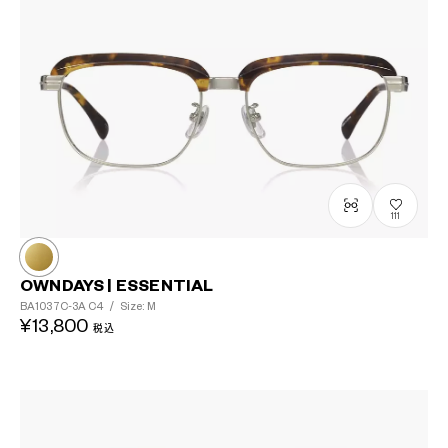
111
OWNDAYS | ESSENTIAL
BA1037C-3A
C4
/
Size: M
¥13,800
税込