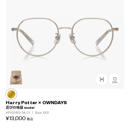
544
Harry Potter × OWNDAYS
忍びの地図 model
HP1006G-5A
C1
/
Size: XXS
¥13,000
税込