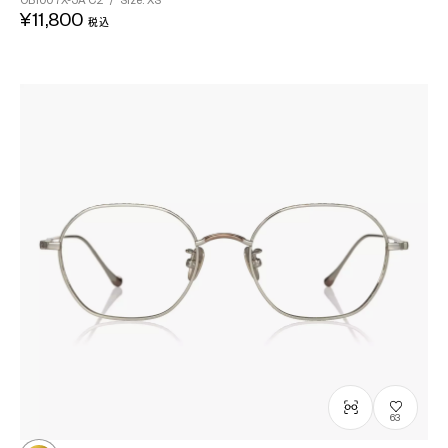
OB1007X-5A
C2
/
Size: XS
¥11,800
税込
63