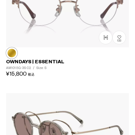
133
OWNDAYS | ESSENTIAL
AM1015G-3S
C2
/
Size: S
¥15,800
税込