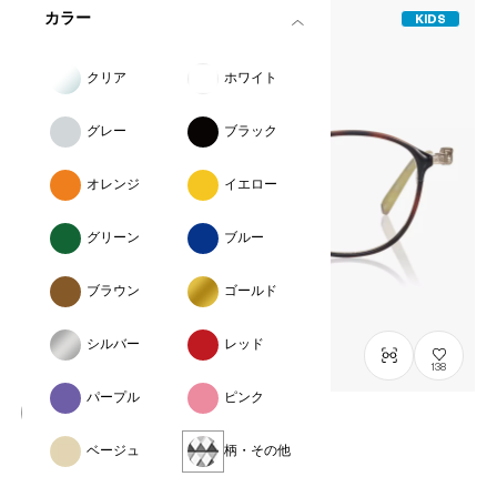
カラー
KIDS
クリア
ホワイト
グレー
ブラック
オレンジ
イエロー
グリーン
ブルー
ブラウン
ゴールド
シルバー
レッド
138
パープル
ピンク
OWNDAYS × POMPOMPURIN
ベージュ
柄・その他
とろ～り mini model
SRK1006M-6A
C1
/
Size: XXS