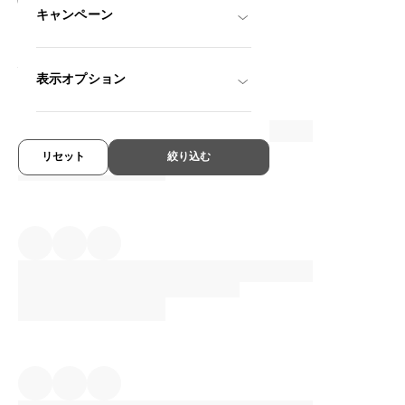
キャンペーン
OWNDAYS × POMPOMPURIN
なかよし mini model
SRK2002M-6A
C2
/
Size: XXS
¥11,800
税込
表示オプション
リセット
絞り込む