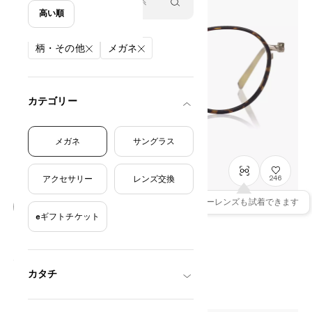
高い順
絞り込み条件
柄・その他
メガネ
カテゴリー
メガネ
サングラス
アクセサリー
レンズ交換
246
カラーレンズも試着できます
eギフトチケット
OWNDAYS × POMPOMPURIN
ぷるんっと model
SRK1013M-6A
C1
/
Size: M
¥13,800
税込
カタチ