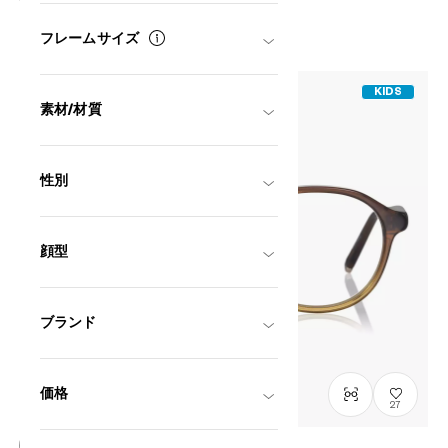
¥11,800
税込
フレームサイズ
KIDS
素材/材質
性別
顔型
ブランド
価格
27