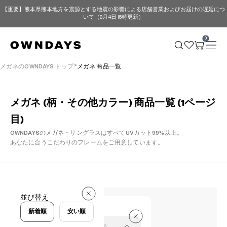
【重要】熊本県熊本地方を震源とする地震の影響による店舗営業およびお届けの遅延につ
いて（8月4日 15時更新）
0
メガネのOWNDAYS トップ
メガネ 商品一覧
メガネ (柄・その他カラー) 商品一覧 (1ページ
目)
OWNDAYSのメガネ・サングラスはすべてUVカット99%以上。
あなたに合うこだわりのフレームをご用意しています。
72 件
並び替え
72 件
新着順
安い順