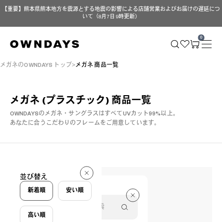
【重要】熊本県熊本地方を震源とする地震の影響による店舗営業およびお届けの遅延につ
いて（8月7日 9時更新）
0
メガネのOWNDAYS トップ
メガネ 商品一覧
メガネ (プラスチック)
商品一覧
OWNDAYSのメガネ・サングラスはすべてUVカット99%以上。
あなたに合うこだわりのフレームをご用意しています。
58 件
並び替え
58 件
新着順
安い順
高い順