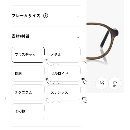
フレームサイズ
素材/材質
プラスチック
メタル
樹脂
セルロイド
110
チタニウム
ステンレス
OWNDAYS × POMPOMPURIN
その他
なかよし mini model
SRK2002M-6A
C1
/
Size: XXS
¥11,800
税込