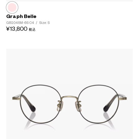
Graph Belle
GB2048M-6S
C4
/
Size: S
¥13,800
税込