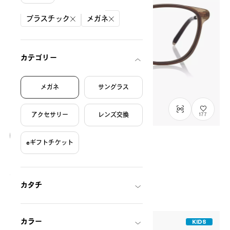
絞り込み条件
プラスチック
メガネ
カテゴリー
メガネ
サングラス
アクセサリー
レンズ交換
177
eギフトチケット
OWNDAYS × POMPOMPURIN
レトロ model
SR2009M-6A
C1
/
Size: XS
¥13,800
税込
カタチ
カラー
KIDS