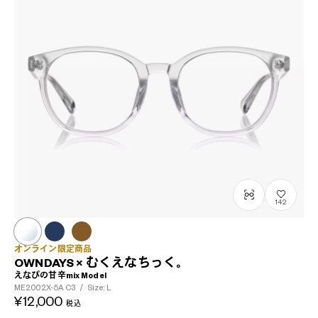
142
オンライン限定商品
OWNDAYS × むくえなちっく。
えなぴの甘辛mix Model
ME2002X-5A
C3
/
Size: L
¥12,000
税込