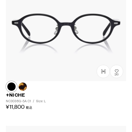
210
+NICHE
NC3036G-5A
C1
/
Size: L
¥11,800
税込