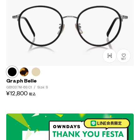
187
Graph Belle
GB1037M-6S
C1
/
Size: S
¥12,800
税込