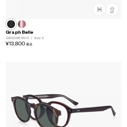
147
Graph Belle
GB1050M-6S
C1
/
Size: S
¥13,800
税込