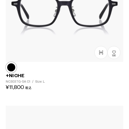
186
+NICHE
NC3037G-5A
C1
/
Size: L
¥11,800
税込