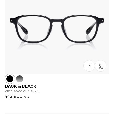
956
BACK in BLACK
OB2018G-5A
C1
/
Size: L
¥13,800
税込