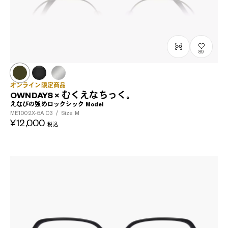
89
オンライン限定商品
OWNDAYS × むくえなちっく。
えなぴの強めロックシック Model
ME1002X-5A
C3
/
Size: M
¥12,000
税込