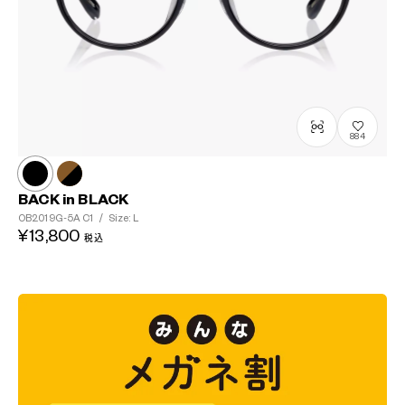
884
BACK in BLACK
OB2019G-5A
C1
/
Size: L
¥13,800
税込