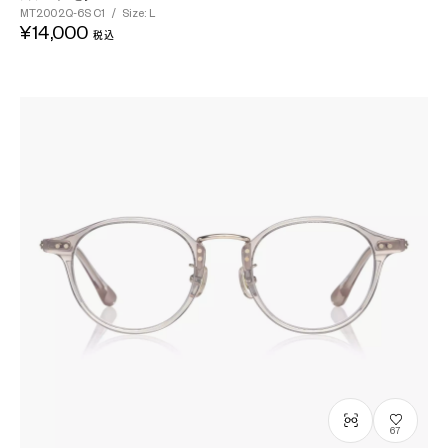
MT2002Q-6S
C1
/
Size: L
¥14,000
税込
67