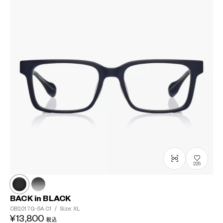
225
BACK in BLACK
OB2017G-5A
C1
/
Size: XL
¥13,800
税込