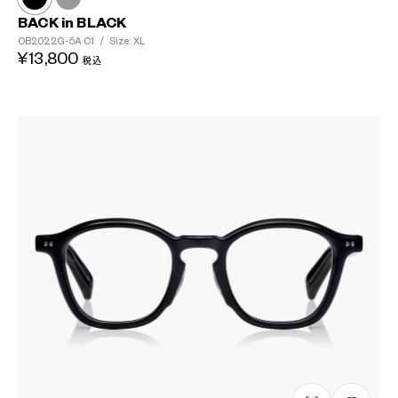
BACK in BLACK
OB2022G-5A
C1
/
Size: XL
¥13,800
税込