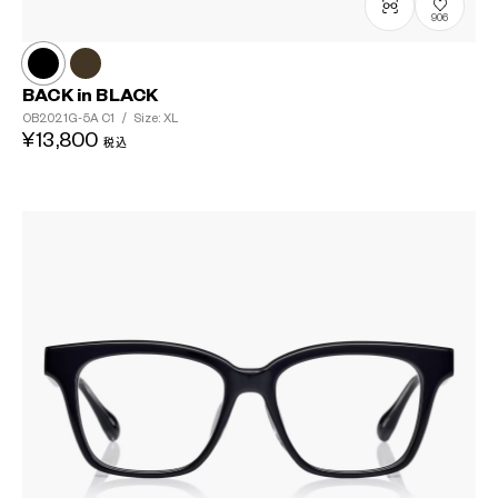
906
?
+¥0
BACK in BLACK
OB2021G-5A
C1
/
Size: XL
¥13,800
税込