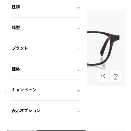
性別
顔型
ブランド
価格
92
キャンペーン
Graph Belle
GB2043M-6S
C2
/
Size: M
¥11,800
表示オプション
税込