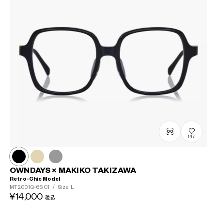
147
OWNDAYS × MAKIKO TAKIZAWA
Retro-Chic Model
MT2001Q-6S
C1
/
Size: L
¥14,000
税込