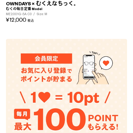
OWNDAYS × むくえなちっく。
むくの毎日定番 Model
ME2001G-5A
C3
/
Size: M
¥12,000
税込