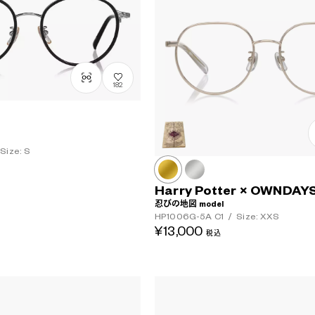
182
Size: S
Harry Potter × OWNDAY
忍びの地図 model
HP1006G-5A
C1
/
Size: XXS
¥13,000
税込