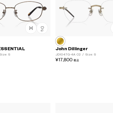
レンズカラー
67
ESSENTIAL
John Dillinger
Size: S
JD1047G-4A
C2
/
Size: S
¥17,800
税込