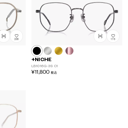
236
176
+NICHE
LB1016G-3S
C1
¥11,800
税込