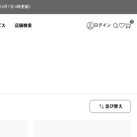
月7日 9時更新）
0
ログイン
ビス
店舗検索
並び替え
新着順
安い順