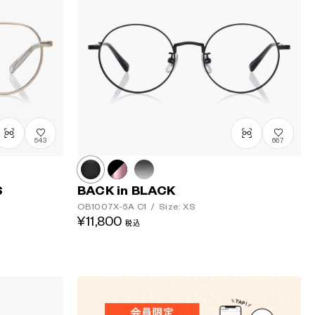
高い順
543
667
S
BACK in BLACK
OB1007X-5A
C1
/
Size: XS
¥11,800
税込