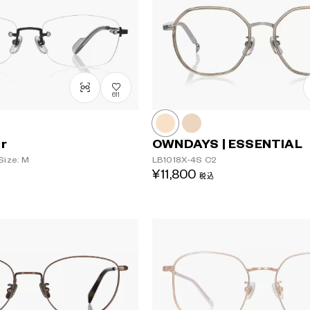
611
er
OWNDAYS | ESSENTIAL
Size: M
LB1018X-4S
C2
¥11,800
税込