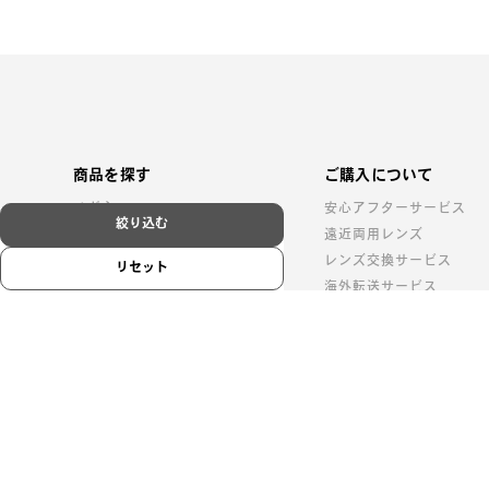
商品を探す
ご購入について
メガネ
安心アフターサービス
絞り込む
サングラス
遠近両用レンズ
レンズ
レンズ交換サービス
リセット
コンタクトレンズ
海外転送サービス
アクセサリー
価格シミュレーター
eギフトチケット