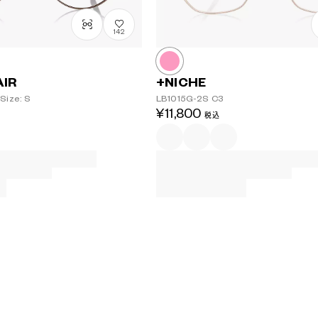
142
AIR
+NICHE
Size: S
LB1015G-2S
C3
¥11,800
税込