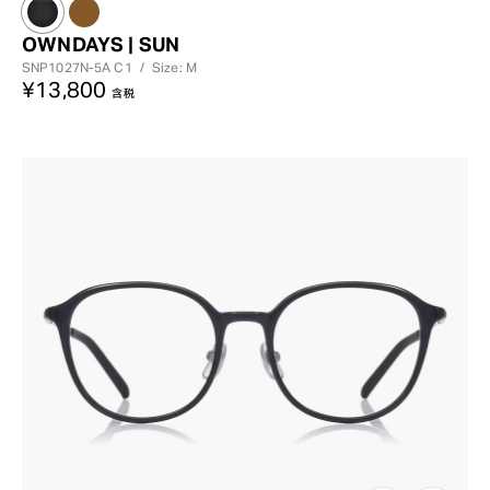
OWNDAYS | SUN
SNP1027N-5A
C1
/
Size: M
¥13,800
含税