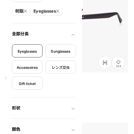
絞り込み条件
树脂
Eyeglasses
全部分类
Eyeglasses
Sunglasses
104
Accessoires
レンズ交換
Gift ticket
在庫わずか
OWNDAYS × FREAK'S STORE
FK2008Q-6S
C2
/
Size: XL
¥16,000
含税
形状
颜色