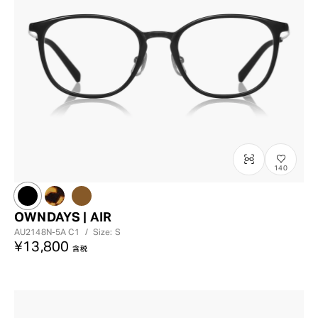
140
OWNDAYS | AIR
AU2148N-5A
C1
/
Size: S
¥13,800
含税