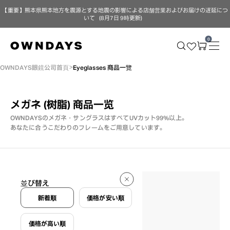
【重要】熊本県熊本地方を震源とする地震の影響による店舗営業およびお届けの遅延につ
いて（8月7日 9時更新）
0
OWNDAYS眼鏡公司首頁
Eyeglasses 商品一覽
メガネ (树脂)
商品一览
OWNDAYSのメガネ・サングラスはすべてUVカット99%以上。
あなたに合うこだわりのフレームをご用意しています。
80 件
並び替え
80 件
新着順
価格が安い順
価格が高い順