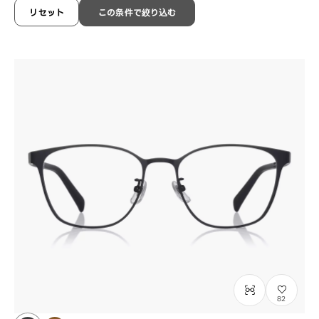
OC2001E-5A
C1
/
Size: L
¥16,000
リセット
この条件で絞り込む
含税
82