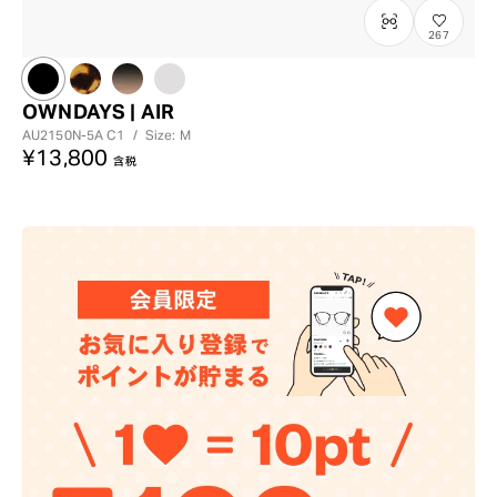
267
OWNDAYS | AIR
AU2150N-5A
C1
/
Size: M
¥13,800
含税