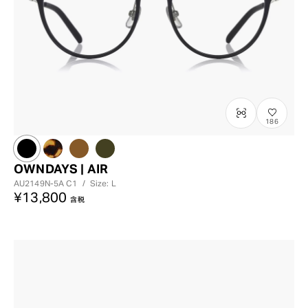
186
OWNDAYS | AIR
AU2149N-5A
C1
/
Size: L
¥13,800
含税