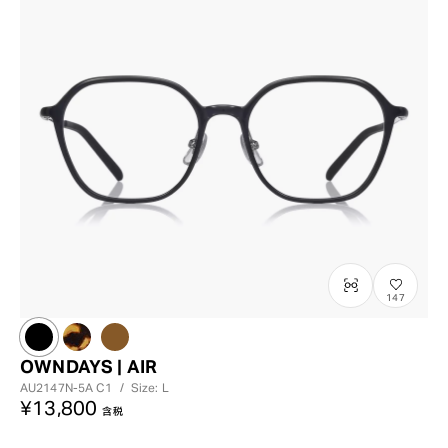
?
+¥0
147
OWNDAYS | AIR
AU2147N-5A
C1
/
Size: L
¥13,800
含税