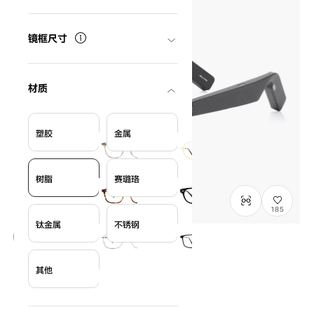
镜框尺寸
材质
塑胶
金属
树脂
赛璐珞
185
钛金属
不锈钢
OWNDAYS CONNECT
其他
OC2002E-5A
C2
/
Size: M
¥16,000
含税