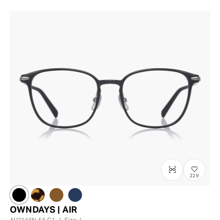
229
OWNDAYS | AIR
AU2146N-5A
C1
/
Size: L