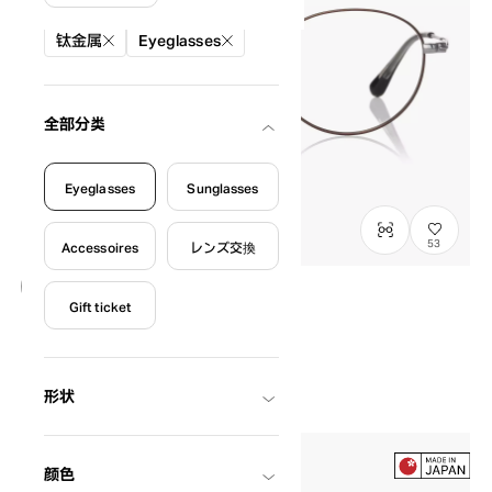
絞り込み条件
钛金属
Eyeglasses
全部分类
Eyeglasses
Sunglasses
53
Accessoires
レンズ交換
Gift ticket
Graph Belle
GB1049M-6S
C4
/
Size: M
¥13,800
含税
形状
颜色