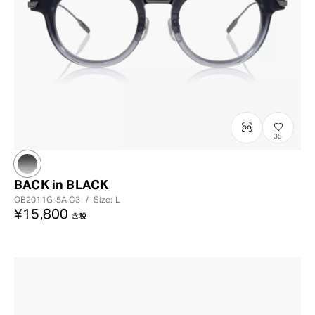
35
BACK in BLACK
OB2011G-5A
C3
/
Size: L
¥15,800
含税