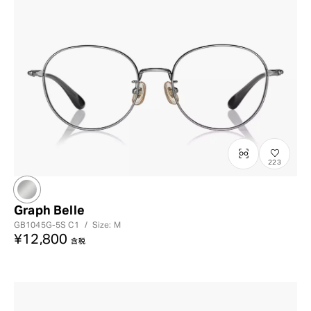
223
Graph Belle
GB1045G-5S
C1
/
Size: M
¥12,800
含税