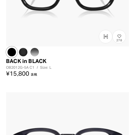
278
BACK in BLACK
OB2012G-5A
C1
/
Size: L
¥15,800
含税