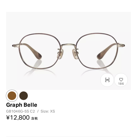
?
+¥0
186
Graph Belle
GB1046G-5S
C2
/
Size: XS
¥12,800
含税