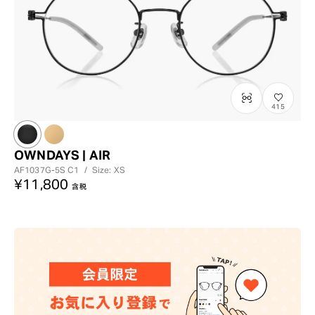
415
OWNDAYS | AIR
AF1037G-5S
C1
/
Size: XS
¥11,800
含税