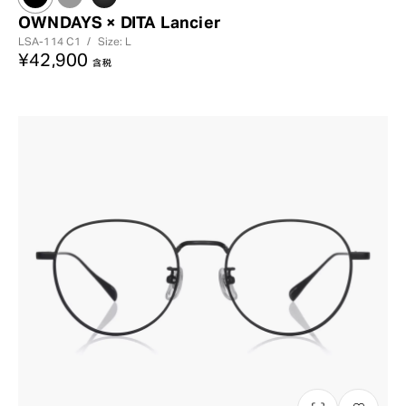
OWNDAYS × DITA Lancier
LSA-114
C1
/
Size: L
¥42,900
含税