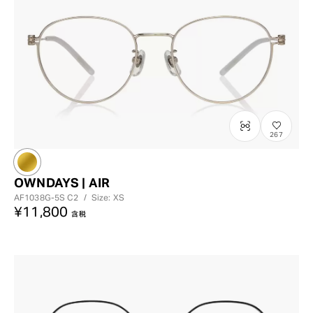
267
OWNDAYS | AIR
AF1038G-5S
C2
/
Size: XS
¥11,800
含税