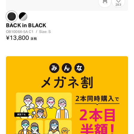
283
BACK in BLACK
OB1008X-5A
C1
/
Size: S
¥13,800
含税