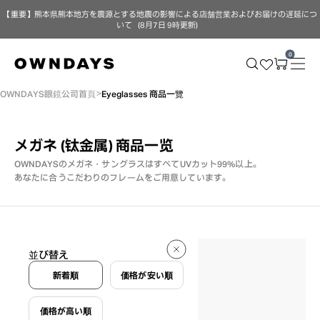
【重要】熊本県熊本地方を震源とする地震の影響による店舗営業およびお届けの遅延につ
いて（8月7日 9時更新）
0
OWNDAYS眼鏡公司首頁
Eyeglasses 商品一覽
メガネ (钛金属)
商品一览
OWNDAYSのメガネ・サングラスはすべてUVカット99%以上。
あなたに合うこだわりのフレームをご用意しています。
31 件
並び替え
31 件
新着順
価格が安い順
価格が高い順