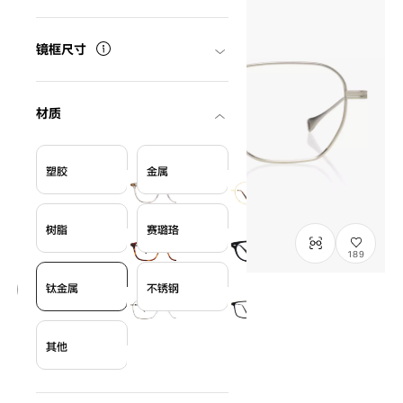
镜框尺寸
材质
塑胶
金属
树脂
赛璐珞
189
钛金属
不锈钢
OWNDAYS × DITA Lancier
LSA-123
C1
/
Size: L
其他
¥42,900
含税