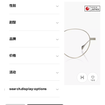
性别
顔型
品牌
价格
活动
189
search.display-options
OWNDAYS × DITA Lancier
LSA-122
C1
/
Size: M