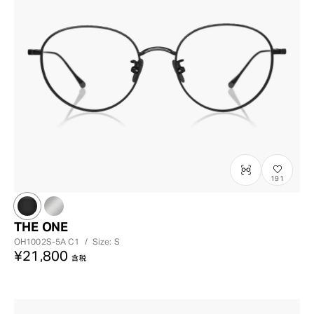
191
THE ONE
OH1002S-5A
C1
/
Size: S
¥21,800
含税