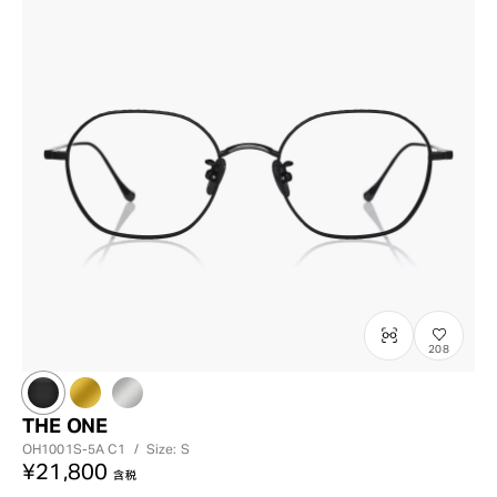
208
THE ONE
OH1001S-5A
C1
/
Size: S
¥21,800
含税