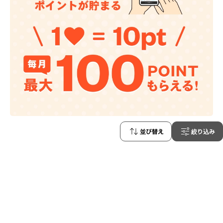
【会員限定】お気に入り登録でポイントが貯ま
並び替え
絞り込み
る！
お気に入り登録1商品につき10ポイントGET！毎月最大100ポイ
ントがもらえます。