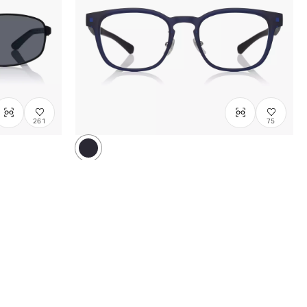
261
75
OWNDAYS | AIR
AU2124N-5S
C4
/
Size: XL
¥15,800
含税