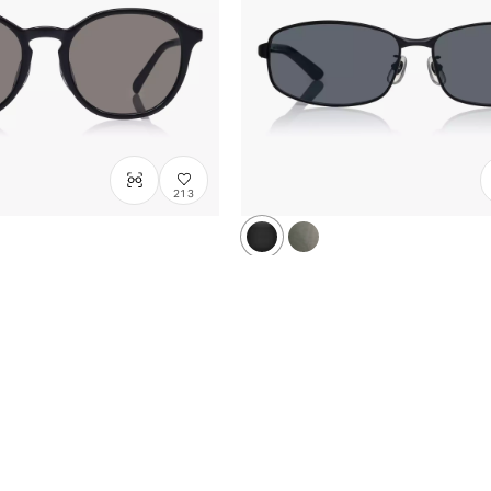
213
 SUN
OWNDAYS | SUN
/
Size: XL
SUN1085G-5S
C1
/
Size: XL
¥6,800
含税