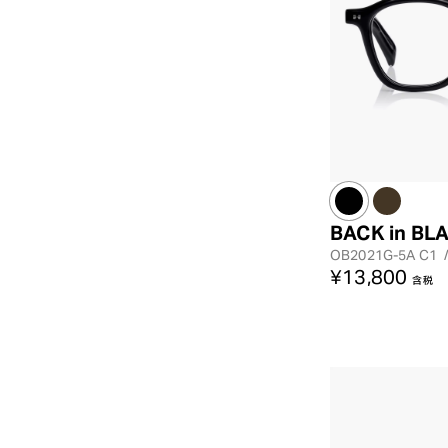
BACK in BL
OB2021G-5A
C1
¥13,800
含税