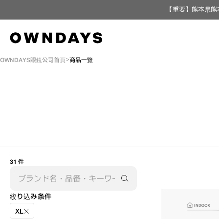
【重要】熊本県熊
OWNDAYS眼鏡公司首頁
商品一覽
31 件
絞り込み条件
AR
3D
XL