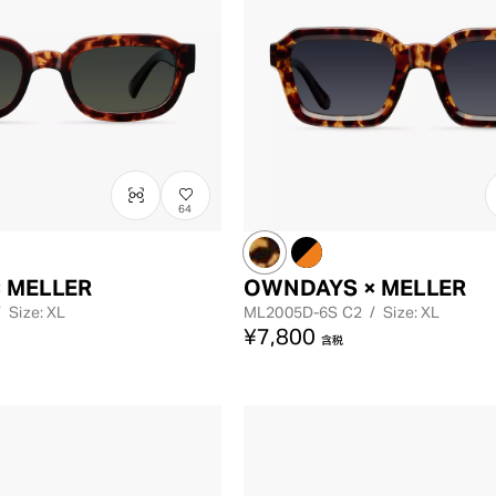
64
 MELLER
OWNDAYS × MELLER
/
Size: XL
ML2005D-6S
C2
/
Size: XL
¥7,800
含税