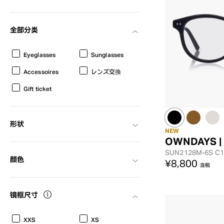
全部分类
Eyeglasses
Sunglasses
Accessoires
レンズ交換
Gift ticket
形状
NEW
OWNDAYS |
SUN2128M-6S
C1
颜色
¥8,800
含税
镜框尺寸
XXS
XS