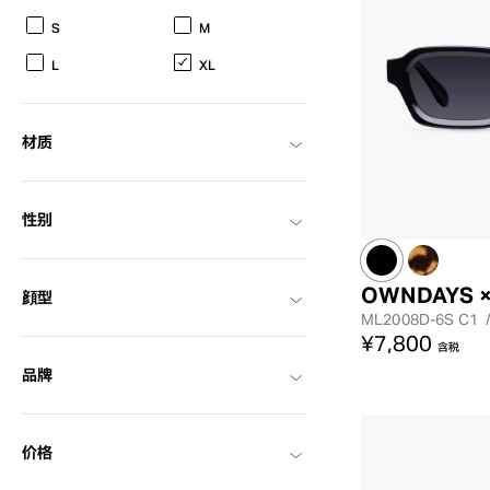
S
M
L
XL
材质
性别
OWNDAYS ×
顔型
ML2008D-6S
C1
¥7,800
含税
品牌
价格