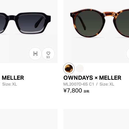
93
レンズカラー
 MELLER
OWNDAYS × MELLER
/
Size: XL
ML2007D-6S
C1
/
Size: XL
¥7,800
含税