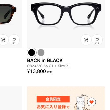
31
615
BACK in BLACK
OB2022G-5A
C1
/
Size: XL
¥13,800
含税