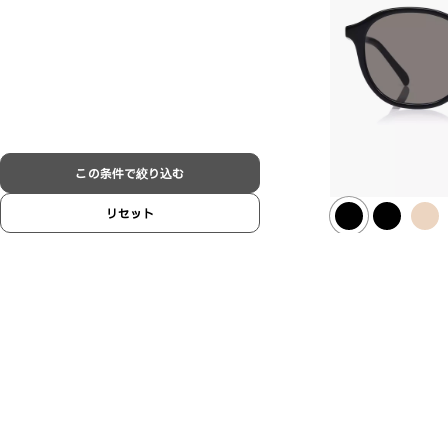
この条件で絞り込む
リセット
OWNDAYS |
SUN2121N-5S
C1
¥6,800
含税