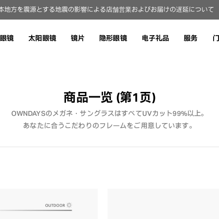
本地方を震源とする地震の影響による店舗営業およびお届けの遅延について（8
眼镜
太阳眼镜
镜片
隐形眼镜
电子礼品
服务
商品一览
(第1页)
OWNDAYSのメガネ・サングラスはすべてUVカット99%以上。
あなたに合うこだわりのフレームをご用意しています。