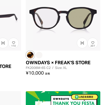
順
価格が高い
順
110
207
OWNDAYS × FREAK'S STORE
STORE
FK2006M-6S
C2
/
Size: XL
¥10,000
含税