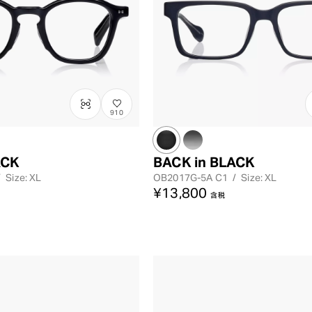
910
ACK
BACK in BLACK
/
Size: XL
OB2017G-5A
C1
/
Size: XL
¥13,800
含税