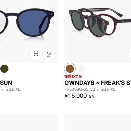
20
在庫わずか
 SUN
OWNDAYS × FREAK'S 
/
Size: XL
FK2008Q-6S
C2
/
Size: XL
¥16,000
含税