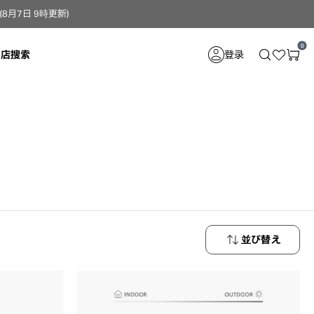
月7日 9時更新）
0
门店搜索
登录
並び替え
新着順
価格が安い