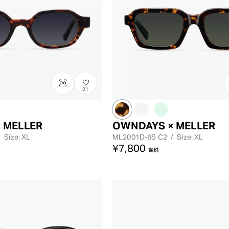
21
 MELLER
OWNDAYS × MELLER
/
Size: XL
ML2001D-6S
C2
/
Size: XL
¥7,800
含税