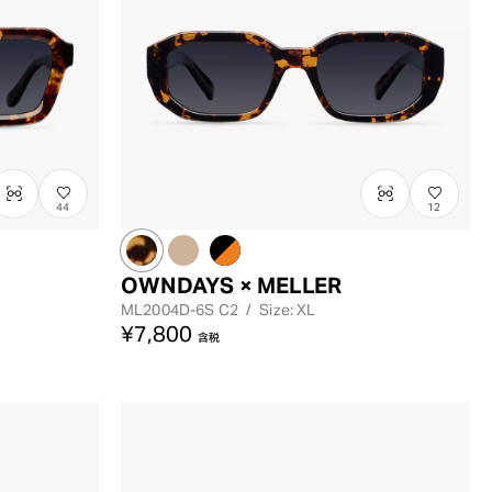
44
12
OWNDAYS × MELLER
ML2004D-6S
C2
/
Size: XL
¥7,800
含税