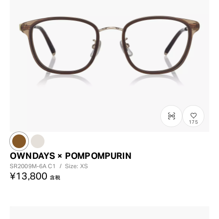
175
OWNDAYS × POMPOMPURIN
SR2009M-6A
C1
/
Size: XS
¥13,800
含税