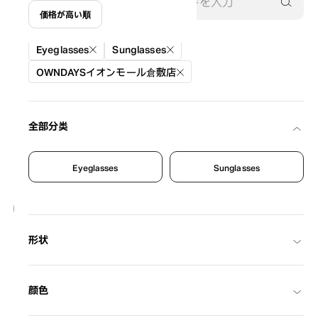
価格が高い順
絞り込み条件
Eyeglasses
Sunglasses
OWNDAYSイオンモール倉敷店
全部分类
Eyeglasses
Sunglasses
8
NEW
OWNDAYS | SUN
形状
SUN2129M-6S
C1
/
Size: L
¥8,800
含税
颜色