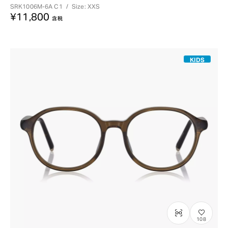
SRK1006M-6A
C1
/
Size: XXS
¥11,800
含税
KIDS
108