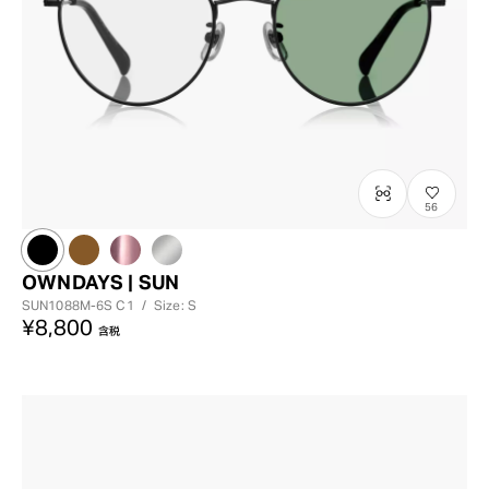
56
OWNDAYS | SUN
SUN1088M-6S
C1
/
Size: S
¥8,800
含税