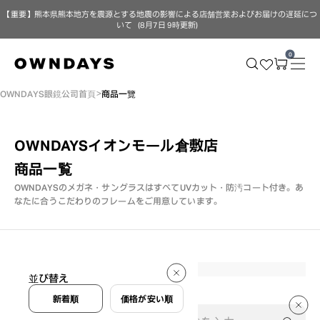
【重要】熊本県熊本地方を震源とする地震の影響による店舗営業およびお届けの遅延につ
いて（8月7日 9時更新）
0
OWNDAYS眼鏡公司首頁
商品一覽
OWNDAYSイオンモール倉敷店
商品一覧
OWNDAYSのメガネ・サングラスはすべてUVカット・防汚コート付き。
あ
なたに合うこだわりのフレームをご用意しています。
346 件
並び替え
346 件
新着順
価格が安い順