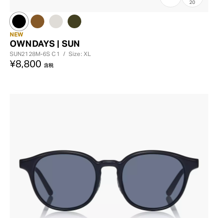
20
NEW
OWNDAYS | SUN
SUN2128M-6S
C1
/
Size: XL
¥8,800
含税