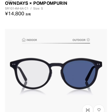
OWNDAYS × POMPOMPURIN
SR1014M-6A
C1
/
Size: S
¥14,800
含税