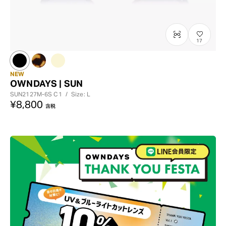
17
NEW
OWNDAYS | SUN
SUN2127M-6S
C1
/
Size: L
¥8,800
含税