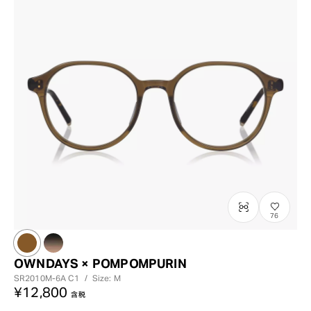
?
+¥0
76
OWNDAYS × POMPOMPURIN
SR2010M-6A
C1
/
Size: M
¥12,800
含税