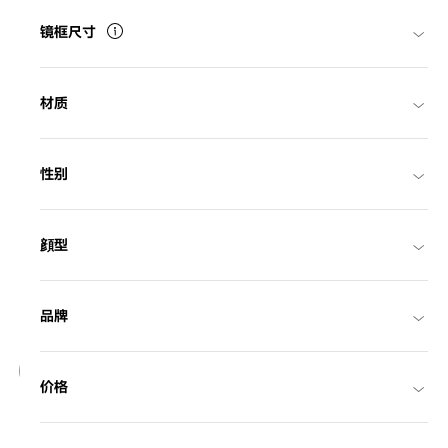
镜框尺寸
材质
性别
顔型
品牌
28
价格
OWNDAYS | SUN
SUN1089M-6S
C1
/
Size: L
¥10,800
含税