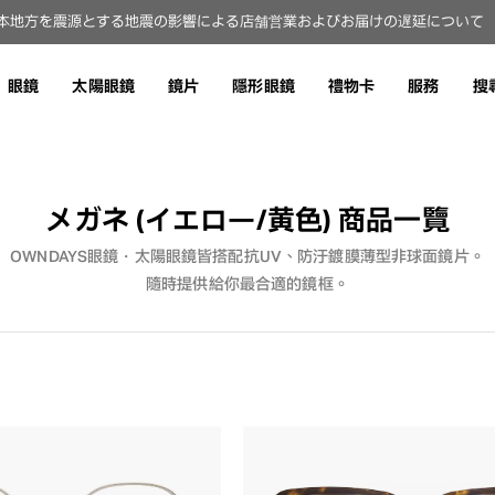
本地方を震源とする地震の影響による店舗営業およびお届けの遅延について（8
眼鏡
太陽眼鏡
鏡片
隱形眼鏡
禮物卡
服務
搜
メガネ (イエロー/黄色)
商品一覽
OWNDAYS眼鏡・太陽眼鏡皆搭配抗UV、防汙鍍膜薄型非球面鏡片。
隨時提供給你最合適的鏡框。