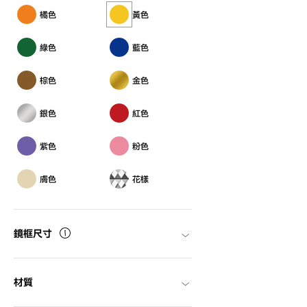
橘色
黃色
綠色
藍色
棕色
金色
銀色
紅色
紫色
粉色
膚色
花樣
鏡框尺寸
材質