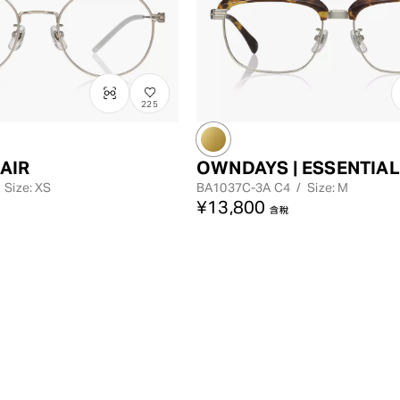
225
AIR
OWNDAYS | ESSENTIAL
Size: XS
BA1037C-3A
C4
/
Size: M
¥13,800
含稅