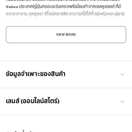
Sabae ประเทศญี่ปุ่นกรอบแว่นเกรดพรีเมี่ยมทำจากเซลลูลอยด์ ที่มี
ความเงางาม ดูหรูหรา ดีไซน์คลาสสิค สามารถใส่ได้ทั้งผู้หญิงและผู้ชาย
VIEW MORE
Japanese Craftsmanship, The Epitome Of Sublime
Beauty
ข้อมูลจำเพาะของสินค้า
เมืองซาบาเอะ จังหวัดฟุกุอิ ประเทศญี่ปุ่น เมืองที่ทุกคนรู้จักกันว่าเป็น
เมืองแห่งแว่นตา ช่างฝีมือรังสรรค์แว่นตาแต่ละอันด้วยมือทุกขั้นตอน
สินค้าทั้งหมด Senichisaku
เลนส์ (ออนไลน์สโตร์)