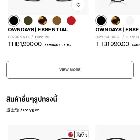
OWNDAYS | ESSENTIAL
OWNDAYS | ESSE
Size: M
Size: S
OR2005-N C1
/
OR2083L-4S C1
/
THB1,990.00
THB1,990.00
common.plus-tax
comm
VIEW MORE
สินค้าอื่นๆรูปทรงนี้
波士顿 / Polygon