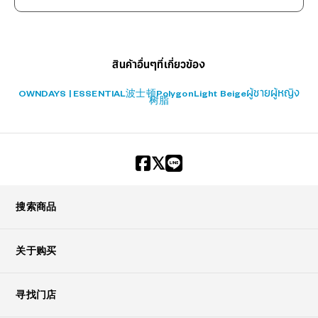
?
+¥0
สินค้าอื่นๆที่เกี่ยวข้อง
OWNDAYS | ESSENTIAL
波士顿
Polygon
Light Beige
ผู้ชาย
ผู้หญิง
树脂
搜索商品
关于购买
寻找门店