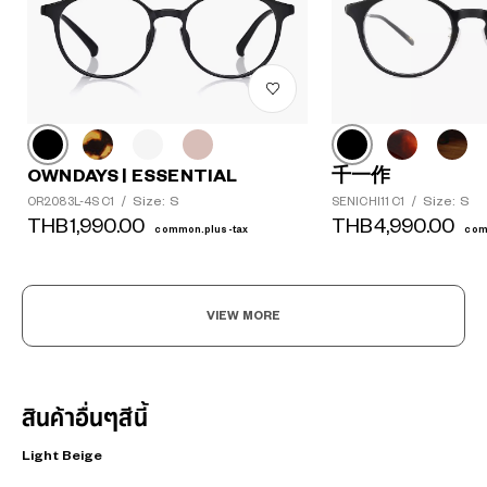
OWNDAYS | ESSENTIAL
千一作
Size: S
Size: S
OR2083L-4S C1
/
SENICHI11 C1
/
THB1,990.00
THB4,990.00
common.plus-tax
com
VIEW MORE
สินค้าอื่นๆสีนี้
Light Beige