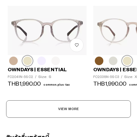
OWNDAYS | ESSENTIAL
OWNDAYS | ESSE
Size: S
Size: 
FC2041N-5S C2
/
FC2038N-5S C3
/
THB1,990.00
THB1,990.00
common.plus-tax
comm
VIEW MORE