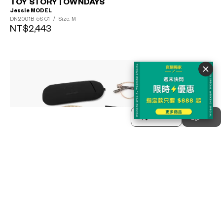
TOY STORY | OWNDAYS
Jessie MODEL
DN2001B-5S
C1
/
Size: M
NT$2,443
排序方式
分類
3
OWNDAYS × Topologie
TP-RG204-4A_15_BAG
C2