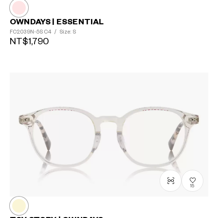
OWNDAYS | ESSENTIAL
FC2039N-5S
C4
/
Size: S
NT$1,790
15