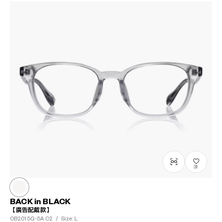
31
BACK in BLACK
【廣告配戴款】
OB2015G-5A
C2
/
Size: L