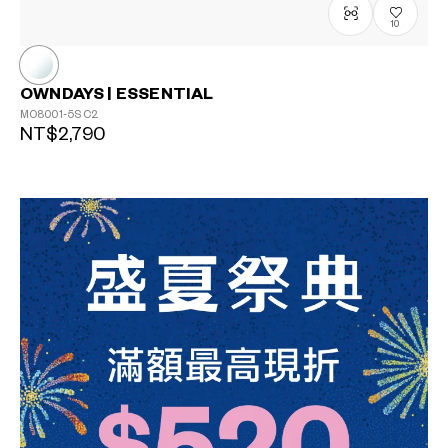
?
10
+¥0
OWNDAYS | ESSENTIAL
MO8001-5S
C2
NT$2,790