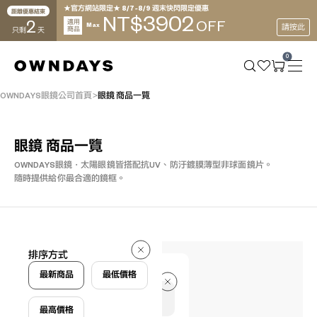
★官方網站限定★ 8/7~8/9 週末快閃限定優惠
距離優惠結束
3902
NT$
2
適用
OFF
Max
請按此
商品
只剩
天
0
OWNDAYS眼鏡公司首頁
眼鏡 商品一覽
眼鏡 商品一覽
OWNDAYS眼鏡・太陽眼鏡皆搭配抗UV、防汙鍍膜薄型非球面鏡片。
隨時提供給你最合適的鏡框。
78 件
排序方式
78 件
最新商品
最低價格
最高價格