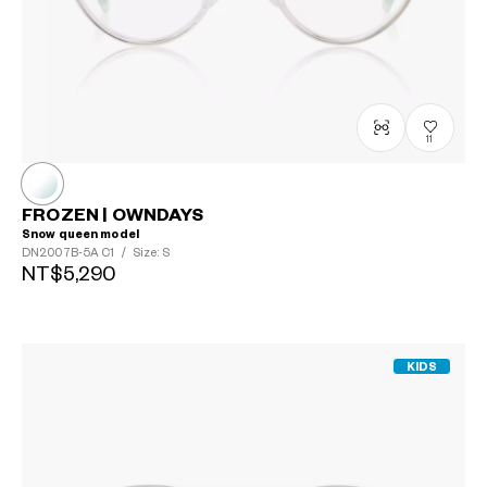
11
FROZEN | OWNDAYS
Snow queen model
DN2007B-5A
C1
/
Size: S
NT$5,290
KIDS