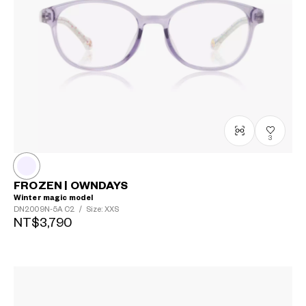
3
FROZEN | OWNDAYS
Winter magic model
DN2009N-5A
C2
/
Size: XXS
NT$3,790