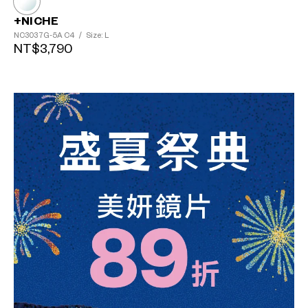
+NICHE
NC3037G-5A
C4
/
Size: L
NT$3,790