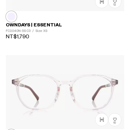
12
OWNDAYS | ESSENTIAL
FC2040N-5S
C3
/
Size: XS
NT$1,790
10