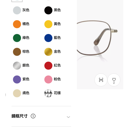
灰色
黑色
橘色
黃色
綠色
藍色
棕色
金色
銀色
紅色
紫色
粉色
2
膚色
花樣
Graph Belle
GB1051M-6S
C3
/
Size: M
NT$3,790
鏡框尺寸