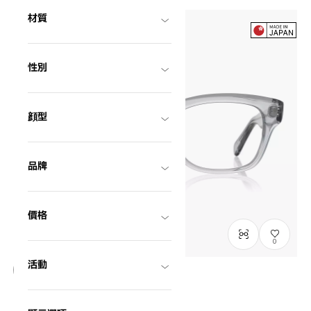
材質
性別
顔型
品牌
價格
0
活動
千一作
SENICHI41
C3
/
Size: XL