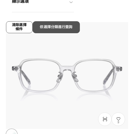
顯示選項
NT$6,790
清除選擇
依選擇分類進行查詢
條件
3