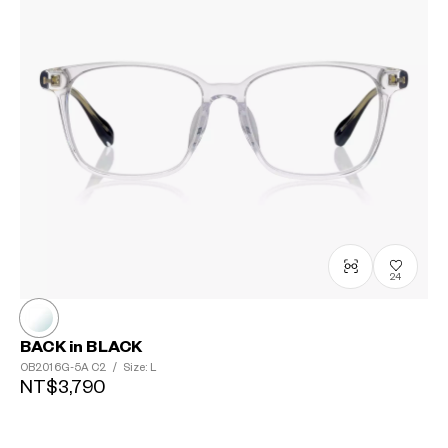
24
BACK in BLACK
OB2016G-5A
C2
/
Size: L
NT$3,790