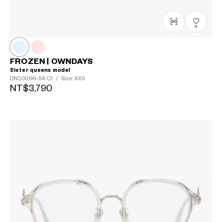
4
FROZEN | OWNDAYS
Sister queens model
DN2008N-5A
C1
/
Size: XXS
NT$3,790