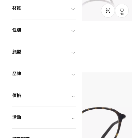
材質
46
性別
OUTLET
僅顯示有庫存商品
Graph Belle
GB2040B-3A
C2
NT$1,395
顔型
品牌
價格
活動