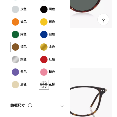
灰色
黑色
橘色
黃色
6
綠色
藍色
OWNDAYS | SUN
SNP2014Le-N
C2
棕色
金色
NT$500
銀色
紅色
紫色
粉色
膚色
花樣
鏡框尺寸