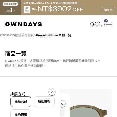
★官方網站限定★ 8/7~8/9 週末快閃限定優惠
距離優惠結束
3902
NT$
1
適用
OFF
Max
請按此
商品
只剩
天
0
OWNDAYS眼鏡公司首頁
Brown Halftone 商品一覽
商品一覽
OWNDAYS眼鏡・太陽眼鏡皆搭配抗UV、防汙鍍膜薄型非球面鏡片。
隨時提供給你最合適的鏡框。
6 件
排序方式
6 件
最新商品
最低價格
最高價格