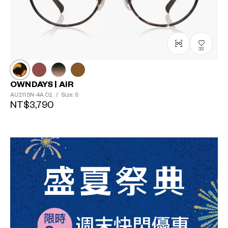
33
OWNDAYS | AIR
AU2115N-4A
C2
/
Size: S
NT$3,790