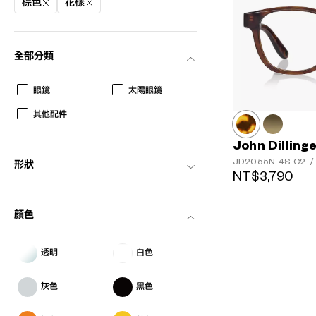
棕色
花樣
全部分類
眼鏡
太陽眼鏡
其他配件
John Dilling
JD2055N-4S
C2
/
形狀
NT$3,790
顏色
透明
白色
灰色
黑色