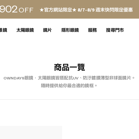
902
OFF
★官方網站限定★ 8/7~8/9 週末快閃限定優惠
眼鏡
太陽眼鏡
鏡片
隱形眼鏡
服務
搜尋門市
商品一覽
OWNDAYS眼鏡・太陽眼鏡皆搭配抗UV、防汙鍍膜薄型非球面鏡片。
隨時提供給你最合適的鏡框。