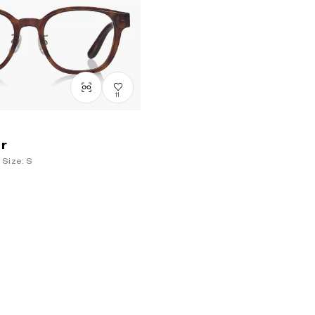
11
er
Size: S