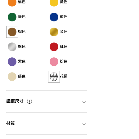
橘色
黃色
綠色
藍色
棕色
金色
銀色
紅色
紫色
粉色
膚色
花樣
鏡框尺寸
材質