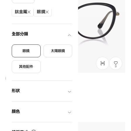
篩選條件
鈦金屬
眼鏡
全部分類
眼鏡
太陽眼鏡
其他配件
3
僅顯示有庫存商品
形狀
Graph Belle
GB2049M-6S
C1
/
Size: M
NT$3,790
顏色