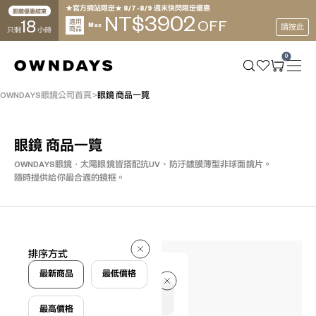
★官方網站限定★ 8/7~8/9 週末快閃限定優惠
距離優惠結束
3902
NT$
18
適用
OFF
Max
請按此
商品
只剩
小時
0
OWNDAYS眼鏡公司首頁
眼鏡 商品一覽
眼鏡 商品一覽
OWNDAYS眼鏡・太陽眼鏡皆搭配抗UV、防汙鍍膜薄型非球面鏡片。
隨時提供給你最合適的鏡框。
109 件
排序方式
109 件
最新商品
最低價格
最高價格