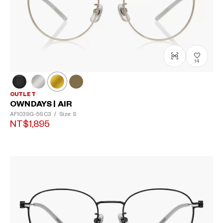
14
OUTLET
OWNDAYS | AIR
AF1039G-5S
C3
/
Size: S
NT$1,895