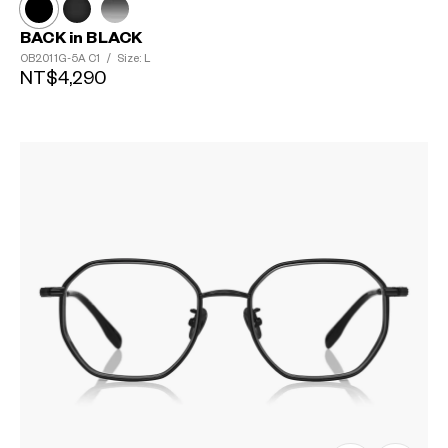
BACK in BLACK
OB2011G-5A
C1
/
Size: L
NT$4,290