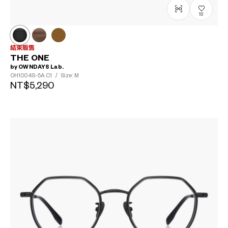
18
結束販售
THE ONE
by OWNDAYS Lab.
OH1004S-5A
C1
/
Size: M
NT$5,290