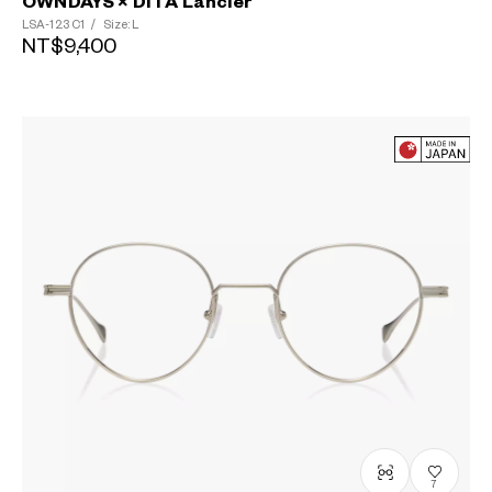
OWNDAYS × DITA Lancier
LSA-123
C1
/
Size: L
NT$9,400
7