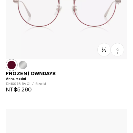
6
FROZEN | OWNDAYS
Anna model
DN1007B-5A
C1
/
Size: M
NT$5,290