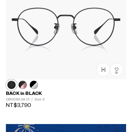
39
BACK in BLACK
OB1008X-5A
C1
/
Size: S
NT$3,790