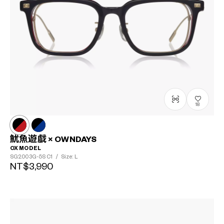
18
魷魚遊戲 × OWNDAYS
OX MODEL
SG2003G-5S
C1
/
Size: L
NT$3,990