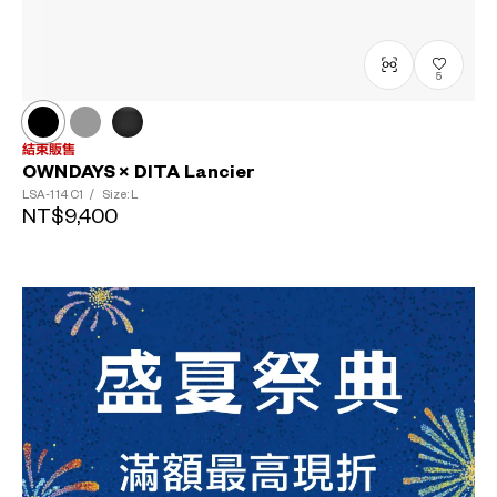
5
結束販售
OWNDAYS × DITA Lancier
LSA-114
C1
/
Size: L
NT$9,400