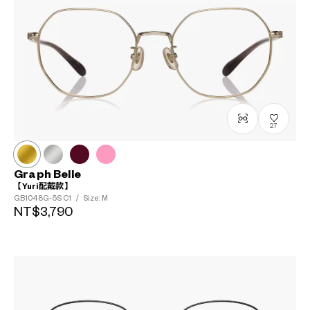
?
+¥0
27
Graph Belle
【Yuri配戴款】
GB1048G-5S
C1
/
Size: M
NT$3,790