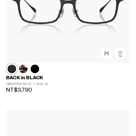
74
BACK in BLACK
OB2008X-5A
C1
/
Size: XL
NT$3,790