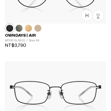
46
OWNDAYS | AIR
AF1037G-5S
C1
/
Size: XS
NT$3,790