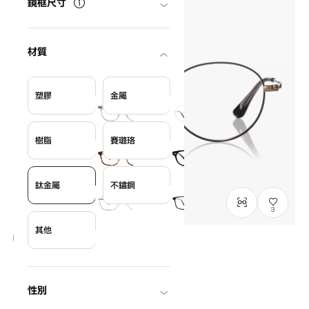
鏡框尺寸
材質
塑膠
金屬
樹脂
賽璐珞
鈦金屬
不鏽鋼
3
其他
Graph Belle
GB1049M-6S
C1
/
Size: M
NT$3,790
性別