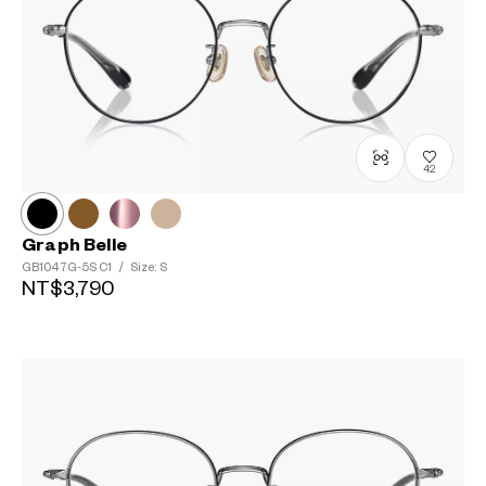
42
Graph Belle
GB1047G-5S
C1
/
Size: S
NT$3,790