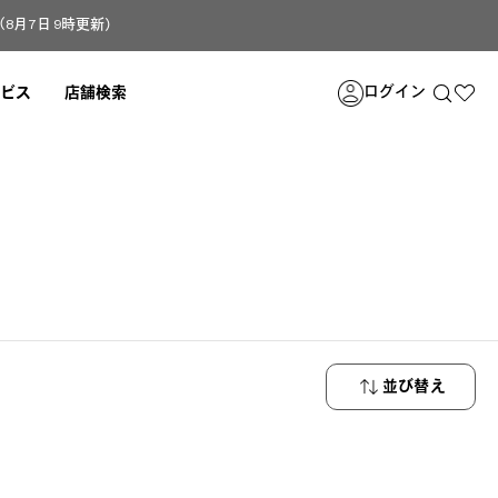
月7日 9時更新）
ログイン
ビス
店舗検索
並び替え
新着順
安い順