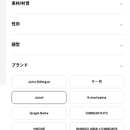
素材/材質
02-780-2212
受付時間
9:30 - 18:30
性別
よくある質問はこちら
?
+¥0
顔型
OWNDAYS公式アカウント
ブランド
John Dillinger
千一作
COPYRIGHT (C) OWNDAYS co., ltd. ALL
RIGHTS RESERVED.
Junni
K.moriyama
Thailand
Graph Belle
OWNDAYS PC
ไทย
English
日本語
中文 (简体)
プライバシーポリシー
特定商取引法表示
+NICHE
SHINGO AIBA × OWNDAYS