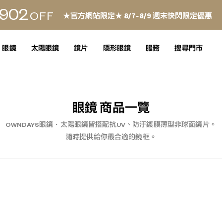
902
OFF
★官方網站限定★ 8/7~8/9 週末快閃限定優惠
眼鏡
太陽眼鏡
鏡片
隱形眼鏡
服務
搜尋門市
眼鏡 商品一覽
OWNDAYS眼鏡・太陽眼鏡皆搭配抗UV、防汙鍍膜薄型非球面鏡片。
隨時提供給你最合適的鏡框。