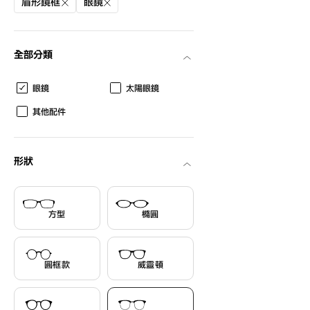
眉形鏡框
眼鏡
全部分類
眼鏡
太陽眼鏡
其他配件
形狀
方型
橢圓
圓框款
威靈頓