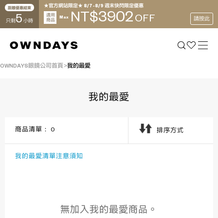
★官方網站限定★ 8/7~8/9 週末快閃限定優惠
距離優惠結束
3902
NT$
5
適用
OFF
Max
請按此
商品
只剩
小時
OWNDAYS眼鏡公司首頁
我的最愛
我的最愛
商品清單：
0
排序方式
我的最愛清單注意須知
無加入我的最愛商品。