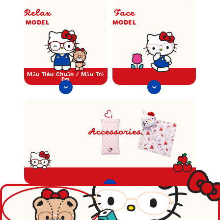
Relax
Face
MODEL
MODEL
Mẫu Tiêu Chuẩn / Mẫu Trẻ
Em
Accessories
Ribbon
MODEL