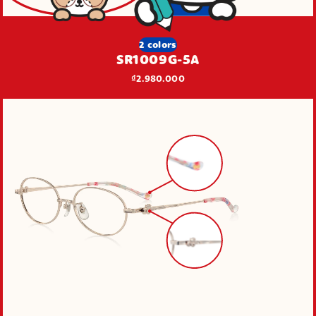
2 colors
SR1009G-5A
₫2.980.000