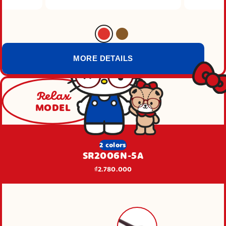
MORE DETAILS
Relax
MODEL
2 colors
SR2006N-5A
₫2.780.000