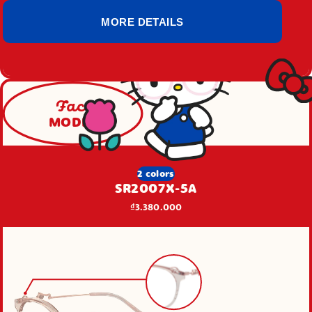
MORE DETAILS
Face
MODEL
2 colors
SR2007X-5A
₫3.380.000