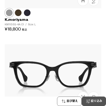
317
K.moriyama
KM1155G-4A
C1
/
Size: L
¥18,800
税込
143
並び替え
絞り込み