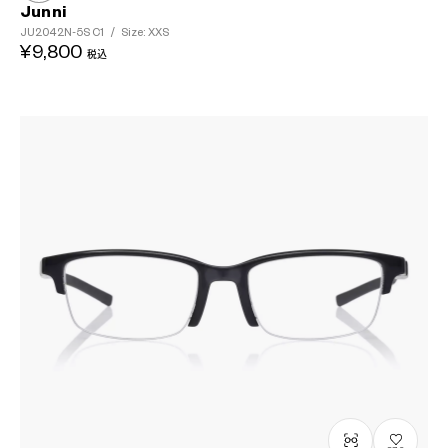
Junni
JU2042N-5S
C1
/
Size: XXS
¥9,800
税込