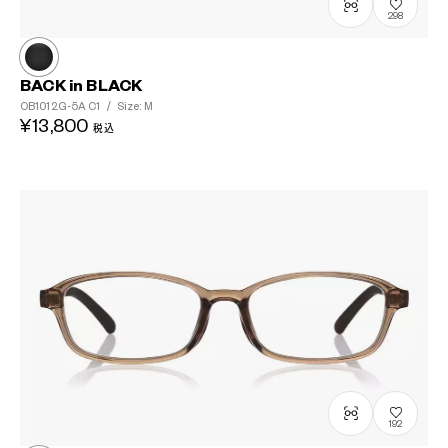
298
BACK in BLACK
OB1012G-5A
C1
/
Size: M
¥13,800
税込
192