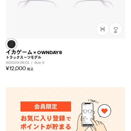
88
イカゲーム × OWNDAYS
トラックスーツモデル
SG1001X-5S
C2
/
Size: S
¥12,000
税込