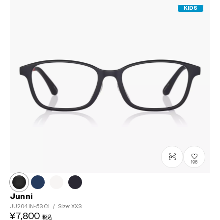
KIDS
196
Junni
JU2041N-5S
C1
/
Size: XXS
¥7,800
税込