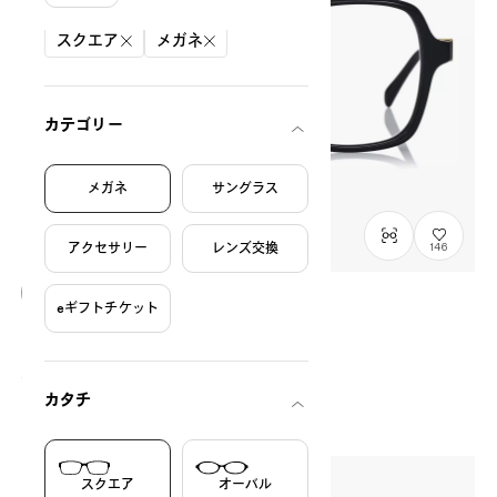
絞り込み条件
スクエア
メガネ
カテゴリー
メガネ
サングラス
アクセサリー
レンズ交換
146
eギフトチケット
OWNDAYS × MAKIKO TAKIZAWA
Retro-Chic Model
MT2001Q-6S
C1
/
Size: L
¥14,000
税込
カタチ
スクエア
オーバル