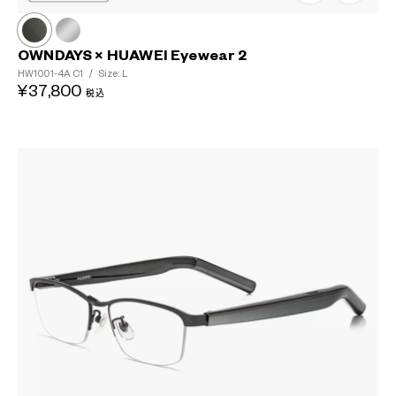
OWNDAYS × HUAWEI Eyewear 2
HW1001-4A
C1
/
Size: L
¥37,800
税込