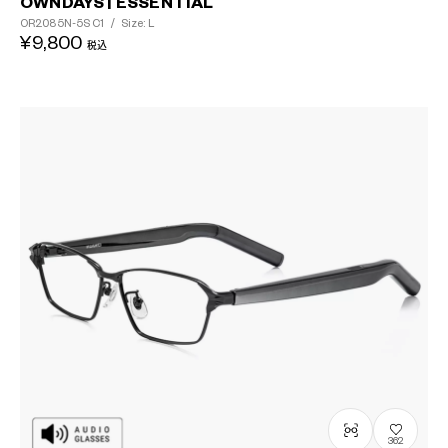
OWNDAYS | ESSENTIAL
OR2085N-5S
C1
/
Size: L
¥9,800
税込
362