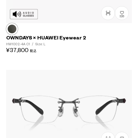
326
OWNDAYS × HUAWEI Eyewear 2
HW1002-4A
C1
/
Size: L
¥37,800
税込