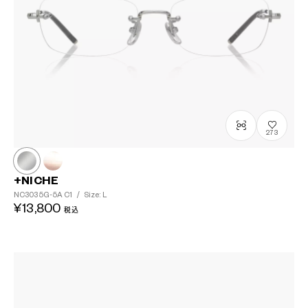
273
+NICHE
NC3035G-5A
C1
/
Size: L
¥13,800
税込