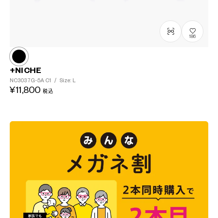
186
+NICHE
NC3037G-5A
C1
/
Size: L
¥11,800
税込