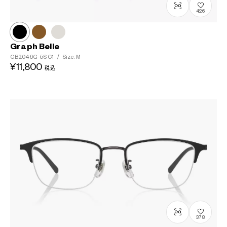
426
?
+¥0
Graph Belle
GB2046G-5S
C1
/
Size: M
¥11,800
税込
378