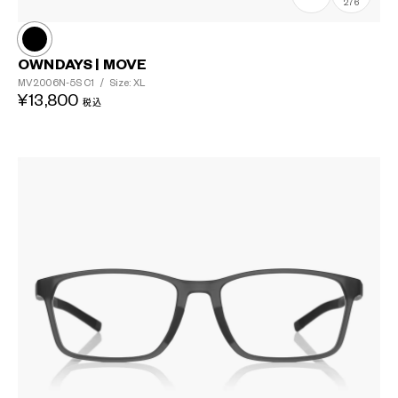
276
OWNDAYS | MOVE
MV2006N-5S
C1
/
Size: XL
¥13,800
税込