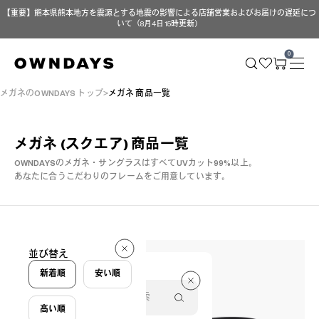
【重要】熊本県熊本地方を震源とする地震の影響による店舗営業およびお届けの遅延につ
いて（8月4日 15時更新）
0
メガネのOWNDAYS トップ
メガネ 商品一覧
メガネ (スクエア)
商品一覧
OWNDAYSのメガネ・サングラスはすべてUVカット99%以上。
あなたに合うこだわりのフレームをご用意しています。
55 件
並び替え
55 件
新着順
安い順
高い順