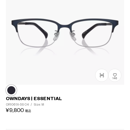
146
OWNDAYS | ESSENTIAL
OR1061X-5S
C4
/
Size: M
¥9,800
税込