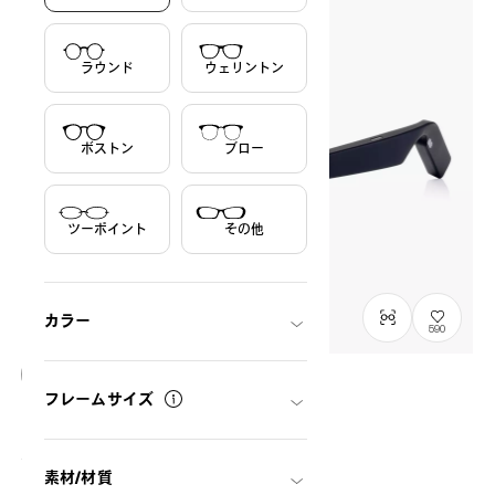
ラウンド
ウェリントン
ボストン
ブロー
ツーポイント
その他
カラー
590
フレームサイズ
OWNDAYS CONNECT
by OWNDAYS Lab.
OC2001E-5A
C1
/
Size: L
¥16,000
税込
素材/材質