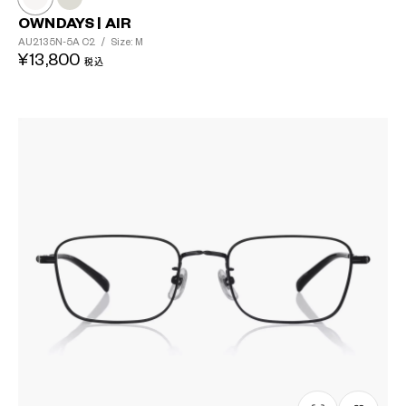
OWNDAYS | AIR
AU2135N-5A
C2
/
Size: M
¥13,800
税込