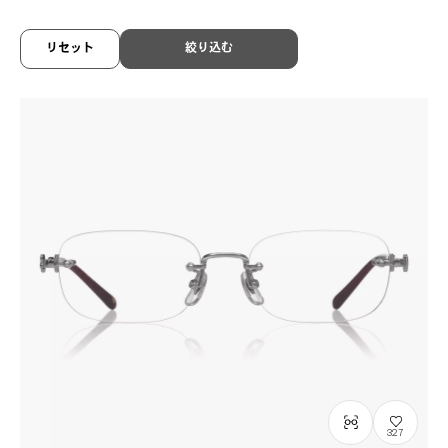
LSA-114
C1
/
Size: L
¥42,900
税込
リセット
絞り込む
327