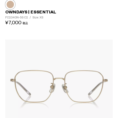
OWNDAYS | ESSENTIAL
FC2040N-5S
C2
/
Size: XS
¥7,000
税込