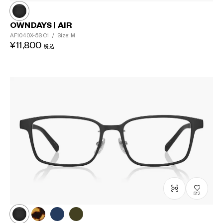
OWNDAYS | AIR
AF1040X-5S
C1
/
Size: M
¥11,800
税込
512