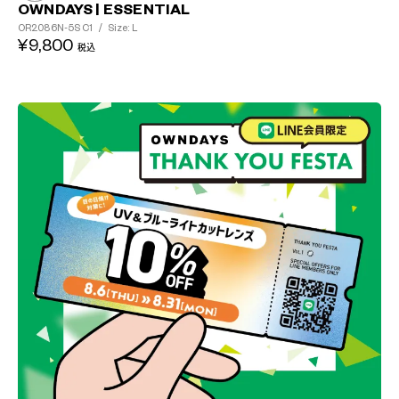
OWNDAYS | ESSENTIAL
OR2086N-5S
C1
/
Size: L
¥9,800
税込