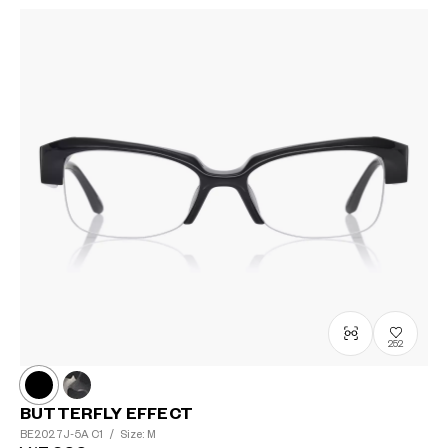
252
BUTTERFLY EFFECT
BE2027J-5A
C1
/
Size: M