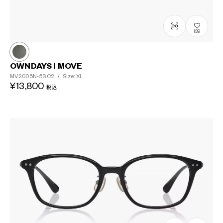
139
OWNDAYS | MOVE
MV2005N-5S
C2
/
Size: XL
¥13,800
税込