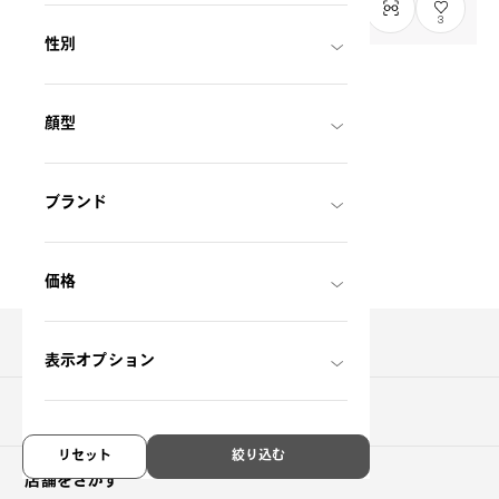
3
性別
販売終了
Graph Belle
顔型
GB2021B-8A
C3
THB3,490.00
ブランド
価格
商品を探す
表示オプション
ご購入について
リセット
絞り込む
店舗をさがす