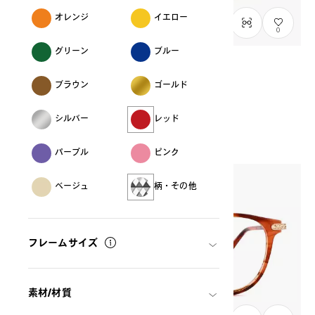
オレンジ
イエロー
0
グリーン
ブルー
販売終了
ブラウン
ゴールド
Graph Belle
GB2022B-8A
C3
THB3,490.00
シルバー
レッド
パープル
ピンク
ベージュ
柄・その他
フレームサイズ
素材/材質