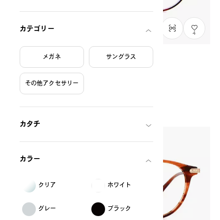
カテゴリー
4
メガネ
サングラス
入荷待ち
Graph Belle
その他アクセサリー
GB2023D-9S
C4
THB3,490.00
カタチ
カラー
クリア
ホワイト
グレー
ブラック