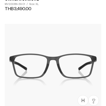
MV2006N-5S
C1
/
Size: XL
THB3,490.00
?
+¥0
11