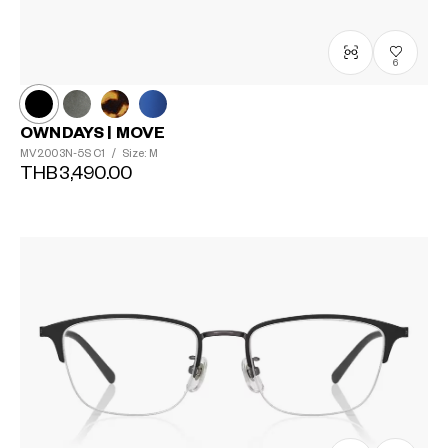
6
OWNDAYS | MOVE
MV2003N-5S
C1
/
Size: M
THB3,490.00