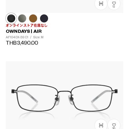
12
オンラインストア在庫なし
OWNDAYS | AIR
AF1040X-5S
C1
/
Size: M
THB3,490.00
30