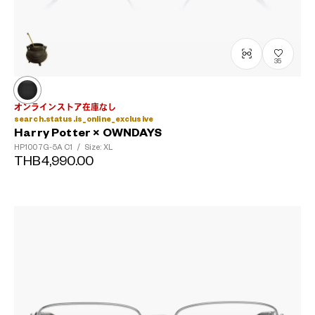
35
オンラインストア在庫なし
search.status.is_online_exclusive
Harry Potter × OWNDAYS
HP1007G-5A
C1
/
Size: XL
THB4,990.00