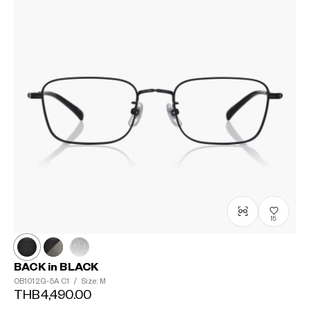
15
BACK in BLACK
OB1012G-5A
C1
/
Size: M
THB4,490.00