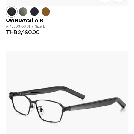
OWNDAYS | AIR
AF1036G-5S
C1
/
Size: L
THB3,490.00