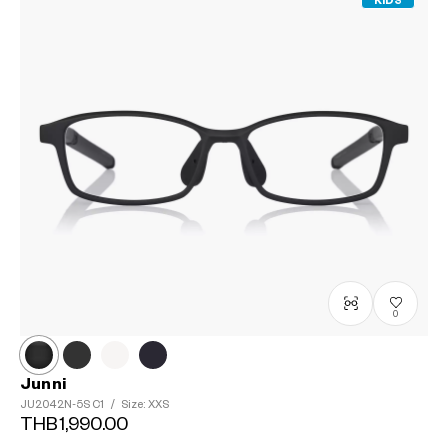
KIDS
0
Junni
JU2042N-5S
C1
/
Size: XXS
THB1,990.00