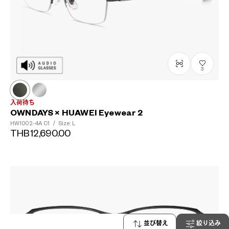
3
入荷待ち
OWNDAYS × HUAWEI Eyewear 2
HW1002-4A
C1
/
Size: L
THB12,690.00
並び替え
絞り込み