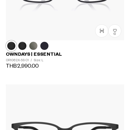
12
OWNDAYS | ESSENTIAL
OR1062X-5S
C1
/
Size: L
THB2,990.00