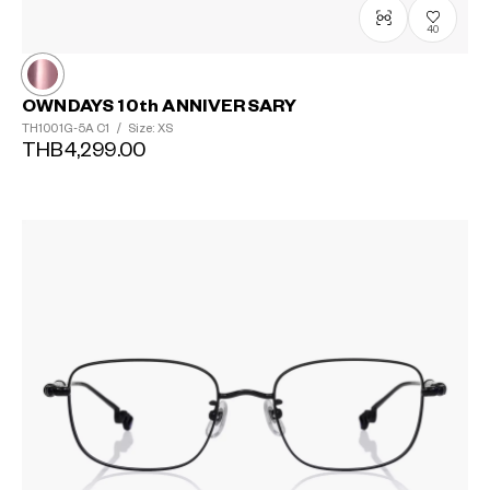
40
OWNDAYS 10th ANNIVERSARY
TH1001G-5A
C1
/
Size: XS
THB4,299.00