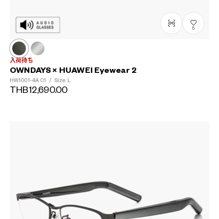
5
入荷待ち
OWNDAYS × HUAWEI Eyewear 2
HW1001-4A
C1
/
Size: L
THB12,690.00