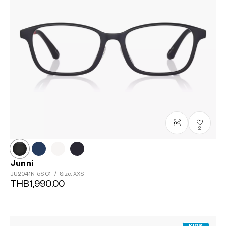
2
Junni
JU2041N-5S
C1
/
Size: XXS
THB1,990.00