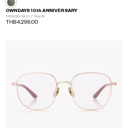
OWNDAYS 10th ANNIVERSARY
TH1002G-5A
C1
/
Size: M
THB4,299.00