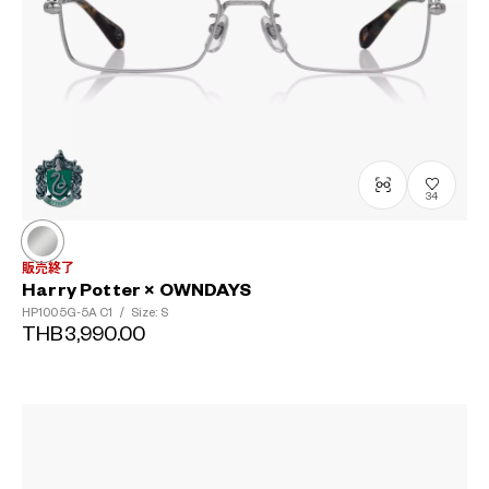
34
販売終了
Harry Potter × OWNDAYS
HP1005G-5A
C1
/
Size: S
THB3,990.00