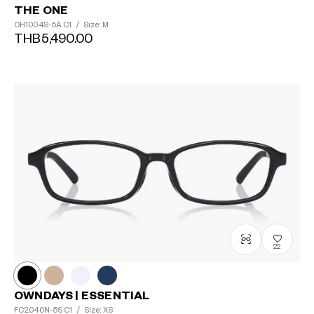
THE ONE
OH1004S-5A
C1
/
Size: M
THB5,490.00
22
OWNDAYS | ESSENTIAL
FC2040N-5S
C1
/
Size: XS