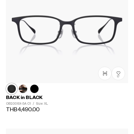
17
BACK in BLACK
OB2008X-5A
C1
/
Size: XL
THB4,490.00