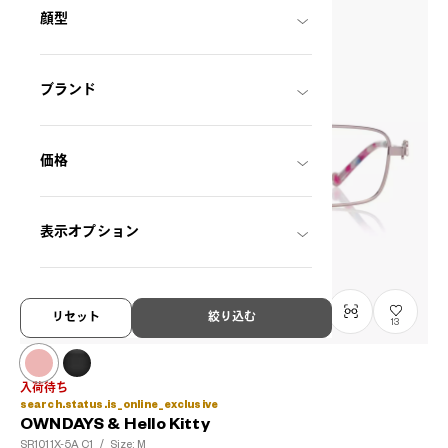
顔型
ブランド
価格
表示オプション
リセット
絞り込む
13
入荷待ち
search.status.is_online_exclusive
OWNDAYS & Hello Kitty
SR1011X-5A
C1
/
Size: M