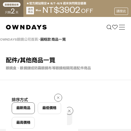
★官方網站限定★ 8/7~8/9 週末快閃限定優惠
距離優惠結束
3902
NT$
2
適用
OFF
Max
請按此
商品
只剩
天
OWNDAYS眼鏡公司首頁
圓框款 商品一覽
配件/其他商品一覽
眼鏡盒、眼鏡鏈或防霧眼鏡布等眼鏡相關周邊配件商品
件
排序方式
件
最新商品
最低價格
最高價格
篩選條件