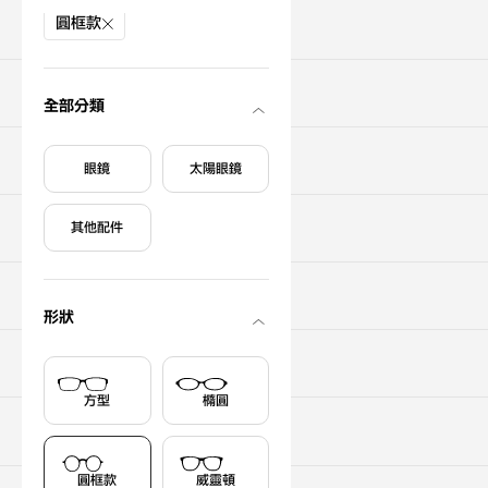
圓框款
搜尋商品
關於購買
全部分類
搜尋門市
眼鏡
太陽眼鏡
關於OWNDAYS
其他配件
支援服務
形狀
初次使用者
方型
橢圓
註冊為新會員
圓框款
威靈頓