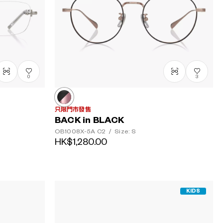
0
3
只限門市發售
BACK in BLACK
OB1008X-5A
C2
/
Size: S
HK$1,280.00
KIDS