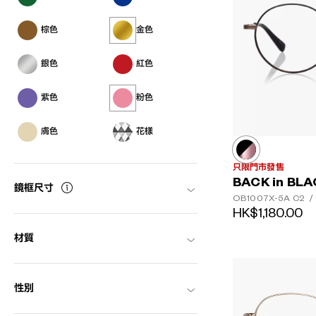
棕色
金色
銀色
紅色
紫色
粉色
膚色
花樣
只限門市發售
BACK in BL
鏡框尺寸
OB1007X-5A
C2
/
HK$1,180.00
材質
性別