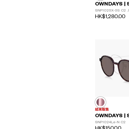
OWNDAYS | 
SNP1025X-5S
C2
HK$1,280.00
結束販售
OWNDAYS | 
SNP1024Le-N
C2
HK$150.00