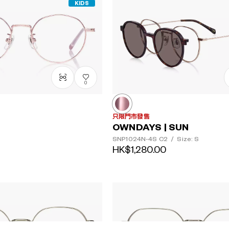
KIDS
0
只限門市發售
OWNDAYS | SUN
SNP1024N-4S
C2
/
Size: S
HK$1,280.00