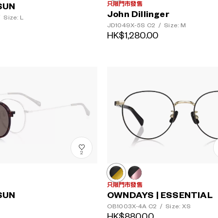
只限門市發售
SUN
John Dillinger
/
Size: L
JD1049X-5S
C2
/
Size: M
HK$1,280.00
2
只限門市發售
SUN
OWNDAYS | ESSENTIAL
OB1003X-4A
C2
/
Size: XS
HK$880.00