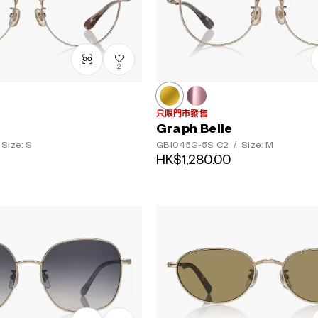
2
只限門市發售
Graph Belle
Size: S
GB1045G-5S
C2
/
Size: M
HK$1,280.00