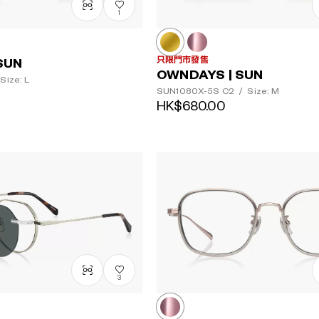
1
只限門市發售
SUN
OWNDAYS | SUN
Size: L
SUN1080X-5S
C2
/
Size: M
HK$680.00
3