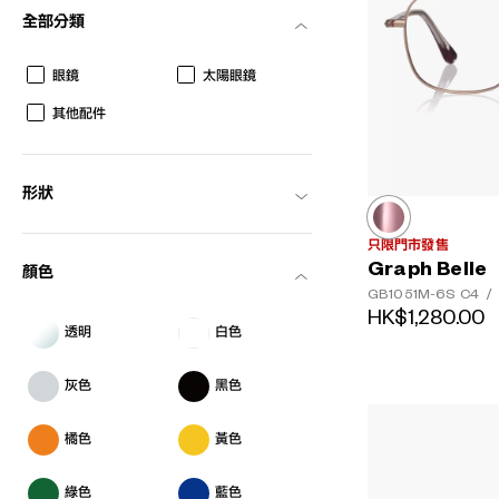
全部分類
眼鏡
太陽眼鏡
其他配件
AR
3D
形狀
只限門市發售
Graph Belle
顏色
GB1051M-6S
C4
/
HK$1,280.00
透明
白色
灰色
黑色
橘色
黃色
綠色
藍色