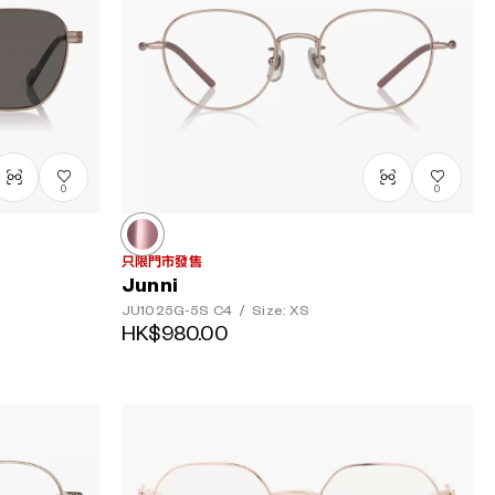
0
0
只限門市發售
Junni
JU1025G-5S
C4
/
Size: XS
HK$980.00