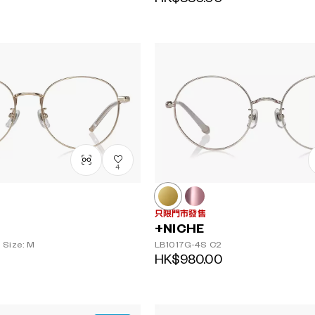
4
只限門市發售
+NICHE
Size: M
LB1017G-4S
C2
HK$980.00