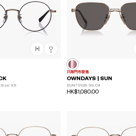
3
只限門市發售
ACK
OWNDAYS | SUN
Size: XS
SUN7010B-5S
C4
HK$1,080.00
鏡片顏色