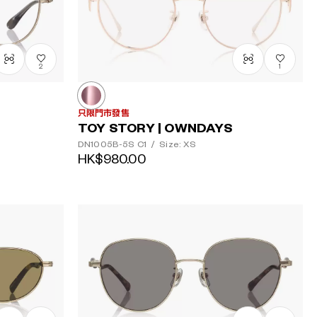
2
1
只限門市發售
TOY STORY | OWNDAYS
DN1005B-5S
C1
/
Size: XS
HK$980.00