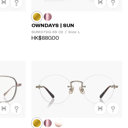
0
1
OWNDAYS | SUN
SUN1079G-5S
C2
/
Size: L
HK$880.00
2
1