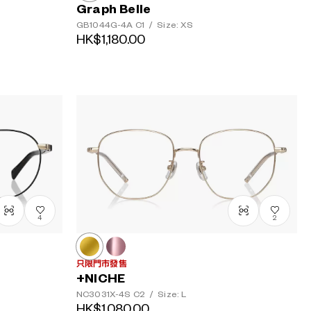
Graph Belle
GB1044G-4A
C1
/
Size: XS
HK$1,180.00
4
2
只限門市發售
+NICHE
NC3031X-4S
C2
/
Size: L
HK$1,080.00