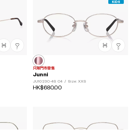
KIDS
7
2
只限門市發售
Junni
JU1023C-4S
C4
/
Size: XXS
HK$680.00