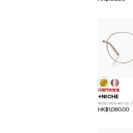
只限門市發售
+NICHE
NC3030X-4S
C2
/
HK$1,080.00