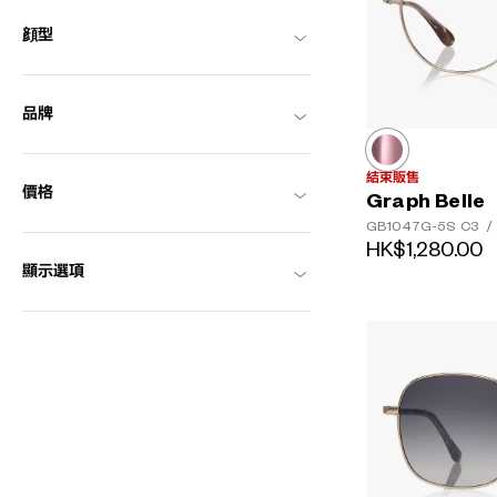
顔型
品牌
結束販售
價格
Graph Belle
GB1047G-5S
C3
/
HK$1,280.00
顯示選項