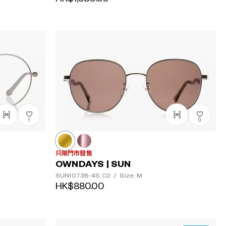
1
0
只限門市發售
OWNDAYS | SUN
SUN1073B-4S
C2
/
Size: M
HK$880.00