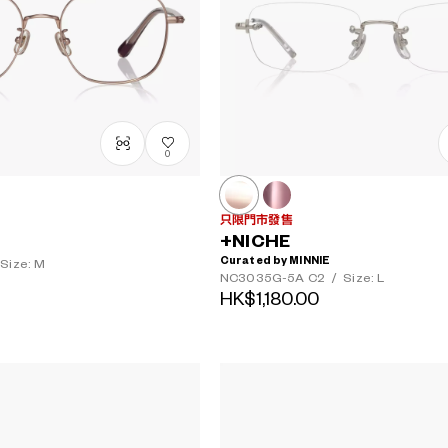
0
只限門市發售
+NICHE
Curated by MINNIE
Size: M
NC3035G-5A
C2
/
Size: L
HK$1,180.00