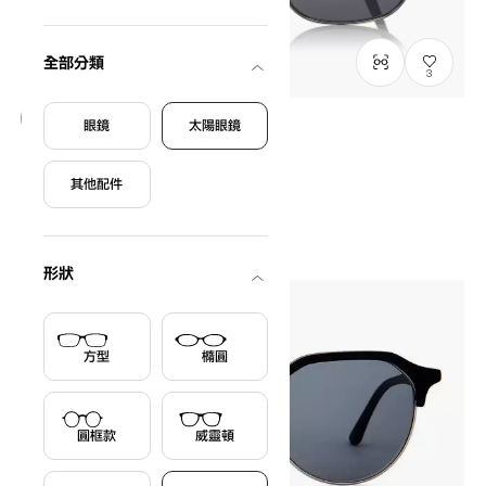
全部分類
3
眼鏡
太陽眼鏡
只限門市發售
OWNDAYS | SUN
其他配件
SUN8007J-2S
C1
HK$880.00
形狀
方型
橢圓
圓框款
威靈頓