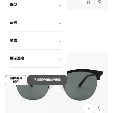
顔型
3
等待進貨
品牌
OWNDAYS | SUN
SUN2079B-0S
C1
HK$880.00
價格
顯示選項
清除選擇
依選擇分類進行查詢
條件
1