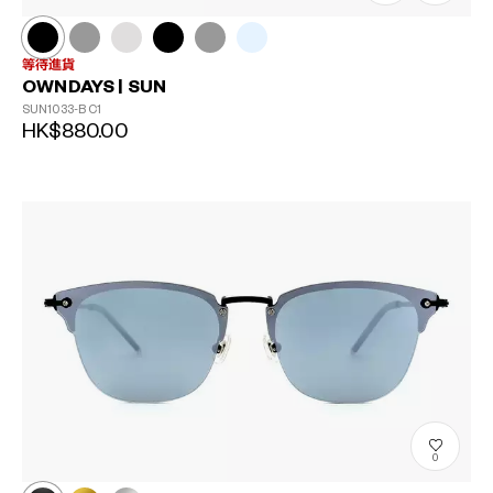
等待進貨
OWNDAYS | SUN
SUN1033-B
C1
HK$880.00
0