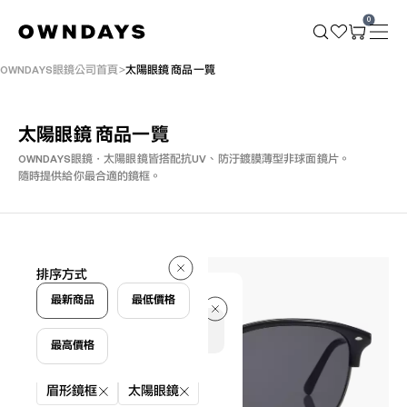
0
OWNDAYS眼鏡公司首頁
太陽眼鏡 商品一覽
太陽眼鏡 商品一覽
OWNDAYS眼鏡・太陽眼鏡皆搭配抗UV、防汙鍍膜薄型非球面鏡片。
隨時提供給你最合適的鏡框。
6 件
排序方式
6 件
最新商品
最低價格
最高價格
篩選條件
眉形鏡框
太陽眼鏡