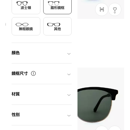
波士頓
眉形鏡框
0
無框眼鏡
其他
等待進貨
OWNDAYS | SUN
SUN2088B-0S
C1
/
Size: M
HK$880.00
顏色
鏡框尺寸
材質
性別