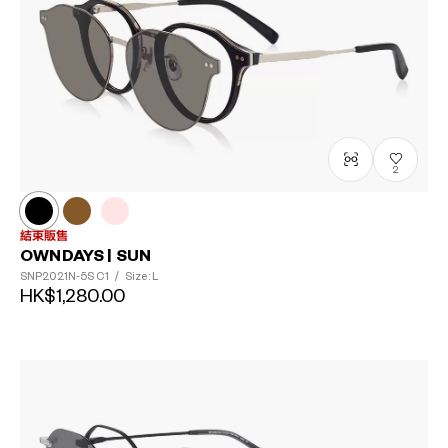
2
結束販售
OWNDAYS | SUN
SNP2021N-5S
C1
/
Size: L
HK$1,280.00