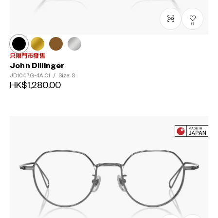
6
只限門市發售
John Dillinger
JD1047G-4A
C1
/
Size: S
HK$1,280.00