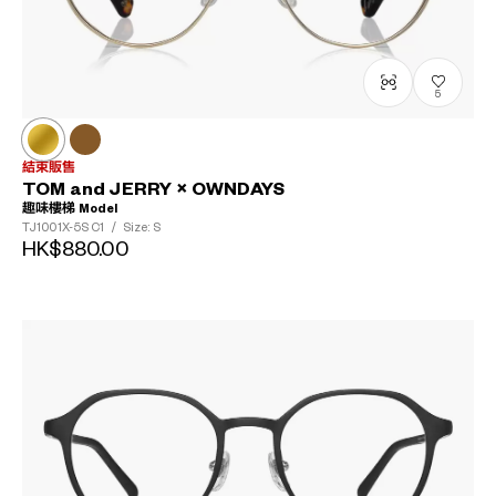
5
結束販售
TOM and JERRY × OWNDAYS
趣味樓梯 Model
TJ1001X-5S
C1
/
Size: S
HK$880.00