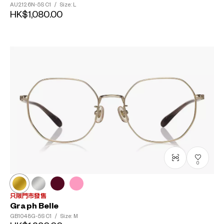
AU2126N-5S
C1
/
Size: L
HK$1,080.00
0
只限門市發售
Graph Belle
GB1048G-5S
C1
/
Size: M