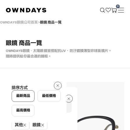
0
OWNDAYS眼鏡公司首頁
眼鏡 商品一覽
眼鏡 商品一覽
OWNDAYS眼鏡・太陽眼鏡皆搭配抗UV、防汙鍍膜薄型非球面鏡片。
隨時提供給你最合適的鏡框。
105 件
排序方式
105 件
最新商品
最低價格
最高價格
篩選條件
其他
眼鏡