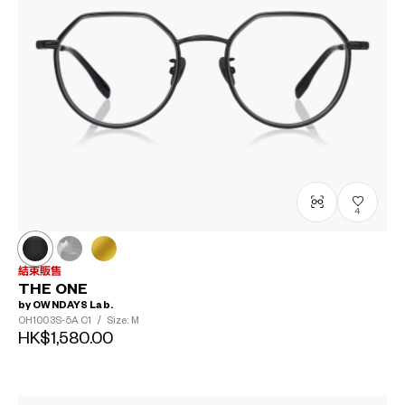
4
結束販售
THE ONE
by OWNDAYS Lab.
OH1003S-5A
C1
/
Size: M
HK$1,580.00