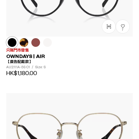
7
只限門市發售
OWNDAYS | AIR
【廣告配戴款】
AU2111A-5S
C1
/
Size: S
HK$1,180.00