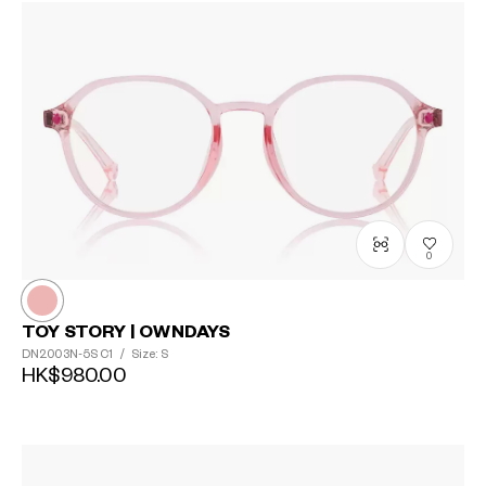
0
TOY STORY | OWNDAYS
DN2003N-5S
C1
/
Size: S
HK$980.00