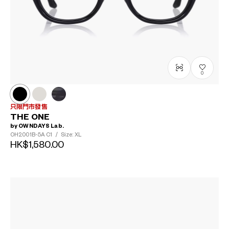
0
只限門市發售
THE ONE
by OWNDAYS Lab.
OH2001B-5A
C1
/
Size: XL
HK$1,580.00