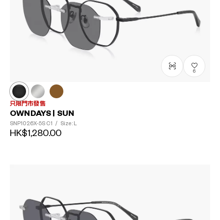
?
+¥0
6
只限門市發售
OWNDAYS | SUN
SNP1026X-5S
C1
/
Size: L
HK$1,280.00