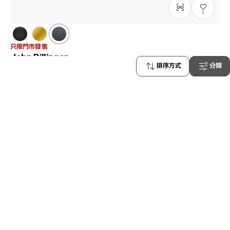
1
只限門市發售
John Dillinger
排序方式
分類
JD1045Z-4A
C3
/
Size: M
HK$1,980.00