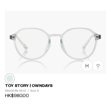
1
TOY STORY | OWNDAYS
DN2004N-5S
C1
/
Size: S
HK$980.00