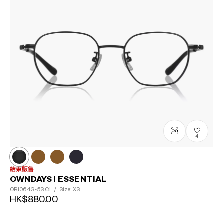
4
結束販售
OWNDAYS | ESSENTIAL
OR1064G-5S
C1
/
Size: XS
HK$880.00