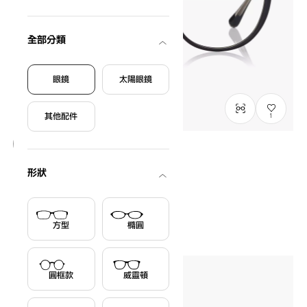
全部分類
眼鏡
太陽眼鏡
其他配件
1
只限門市發售
形狀
Graph Belle
Curated by MINNIE
GB2049M-6S
C1
/
Size: M
HK$1,180.00
方型
橢圓
圓框款
威靈頓