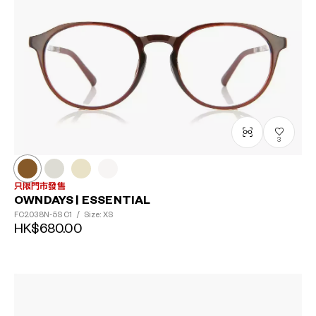
3
只限門市發售
OWNDAYS | ESSENTIAL
FC2038N-5S
C1
/
Size: XS
HK$680.00