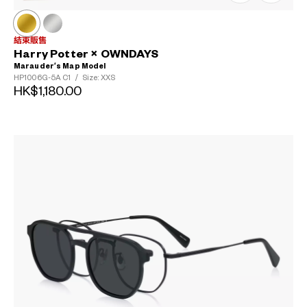
結束販售
Harry Potter × OWNDAYS
Marauder’s Map Model
HP1006G-5A
C1
/
Size: XXS
HK$1,180.00