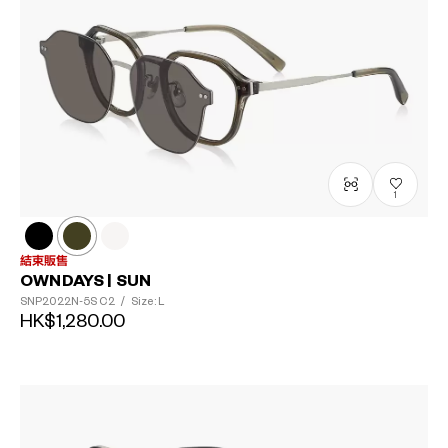
1
結束販售
OWNDAYS | SUN
SNP2022N-5S
C2
/
Size: L
HK$1,280.00