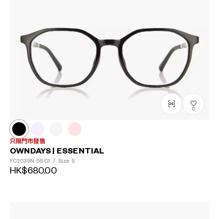
0
只限門市發售
OWNDAYS | ESSENTIAL
FC2039N-5S
C1
/
Size: S
HK$680.00