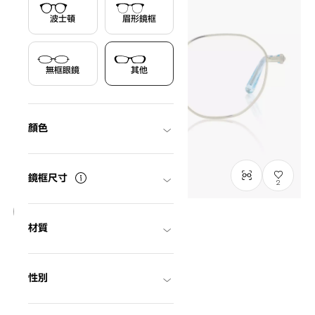
波士頓
眉形鏡框
無框眼鏡
其他
顏色
鏡框尺寸
2
材質
只限門市發售
FROZEN | OWNDAYS
Ice magic model
DN1008B-5A
C1
/
Size: L
性別
HK$1,180.00