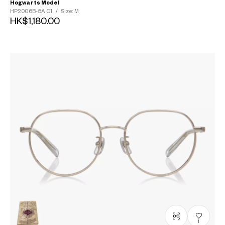
Hogwarts Model
HP2006B-5A
C1
/
Size: M
HK$1,180.00
1