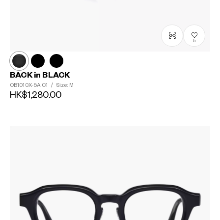
5
BACK in BLACK
OB1010X-5A
C1
/
Size: M
HK$1,280.00