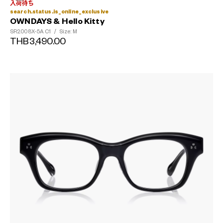
入荷待ち
search.status.is_online_exclusive
OWNDAYS & Hello Kitty
SR2008X-5A
C1
/
Size: M
THB3,490.00