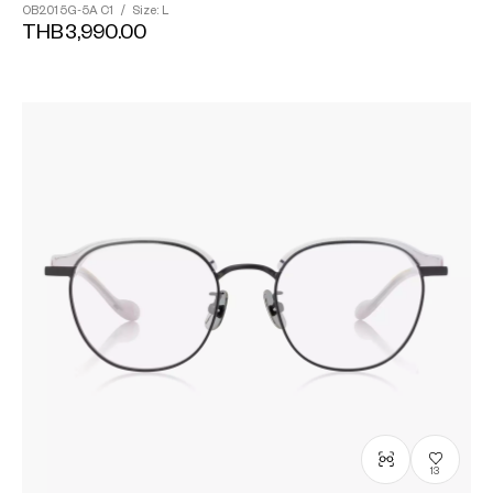
OB2015G-5A
C1
/
Size: L
THB3,990.00
13