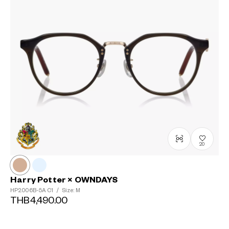
20
Harry Potter × OWNDAYS
HP2006B-5A
C1
/
Size: M
THB4,490.00