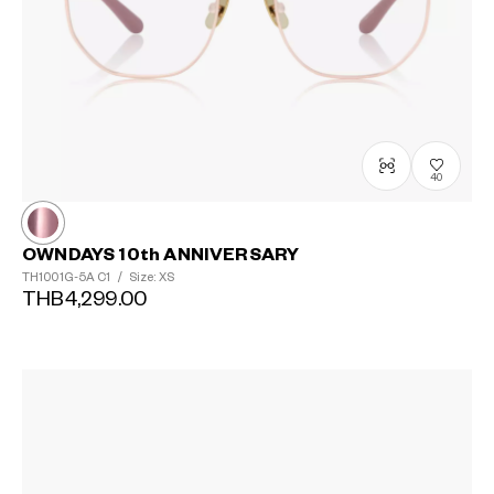
40
OWNDAYS 10th ANNIVERSARY
TH1001G-5A
C1
/
Size: XS
THB4,299.00