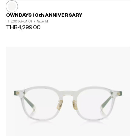
OWNDAYS 10th ANNIVERSARY
TH2003G-5A
C1
/
Size: M
THB4,299.00