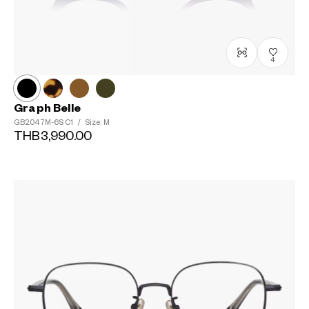
4
Graph Belle
GB2047M-6S
C1
/
Size: M
THB3,990.00