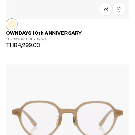
16
OWNDAYS 10th ANNIVERSARY
TH2002G-5A
C1
/
Size: S
THB4,299.00
?