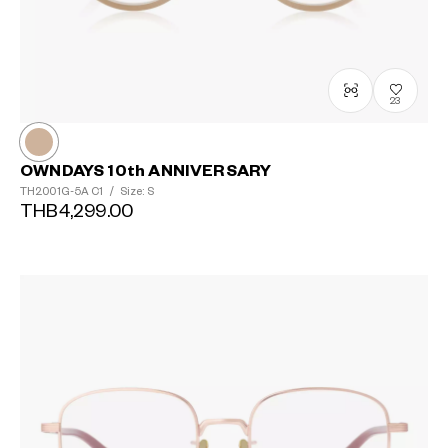
+¥0
23
OWNDAYS 10th ANNIVERSARY
TH2001G-5A
C1
/
Size: S
THB4,299.00