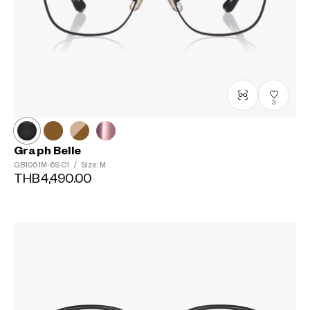
3
Graph Belle
GB1051M-6S
C1
/
Size: M
THB4,490.00