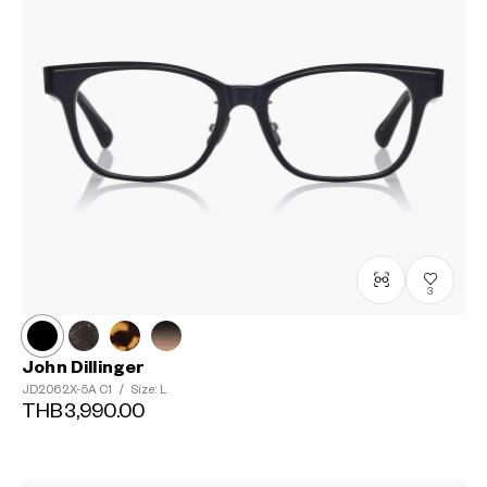
3
John Dillinger
JD2062X-5A
C1
/
Size: L
THB3,990.00