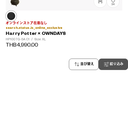
34
オンラインストア在庫なし
search.status.is_online_exclusive
Harry Potter × OWNDAYS
HP1007G-5A
C1
/
Size: XL
THB4,990.00
並び替え
絞り込み