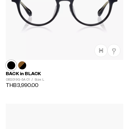
7
BACK in BLACK
OB2019G-5A
C1
/
Size: L
THB3,990.00