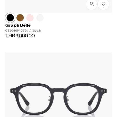
2
Graph Belle
GB2049M-6S
C1
/
Size: M
THB3,990.00