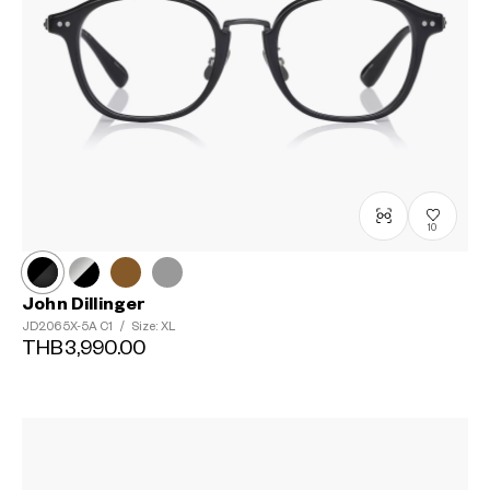
10
John Dillinger
JD2065X-5A
C1
/
Size: XL
THB3,990.00