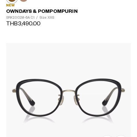
NEW
OWNDAYS & POMPOMPURIN
SRK2002M-6A
C1
/
Size: XXS
THB3,490.00