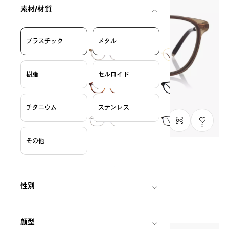
素材/材質
プラスチック
メタル
樹脂
セルロイド
チタニウム
ステンレス
0
その他
NEW
OWNDAYS & POMPOMPURIN
SR2009M-6A
C1
/
Size: XS
性別
THB3,990.00
顔型