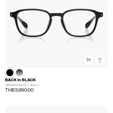
11
BACK in BLACK
OB2018G-5A
C1
/
Size: L
THB3,990.00