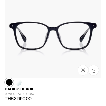
20
BACK in BLACK
OB2016G-5A
C1
/
Size: L
THB3,990.00