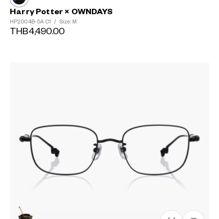
Harry Potter × OWNDAYS
HP2004B-5A
C1
/
Size: M
THB4,490.00