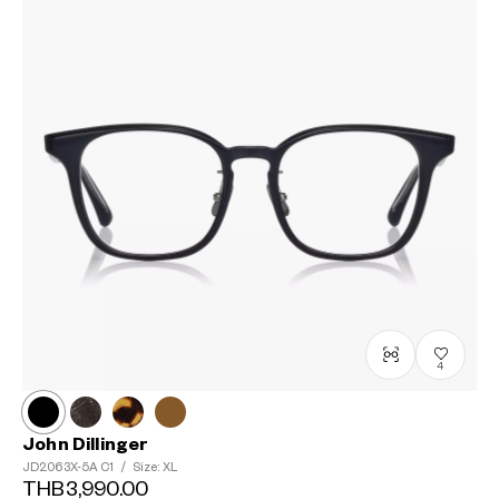
4
John Dillinger
JD2063X-5A
C1
/
Size: XL
THB3,990.00