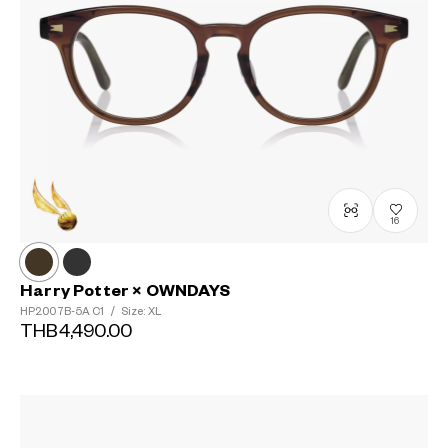
16
Harry Potter × OWNDAYS
HP2007B-5A
C1
/
Size: XL
THB4,490.00