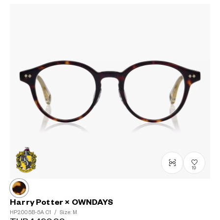
19
Harry Potter × OWNDAYS
HP2005B-5A
C1
/
Size: M