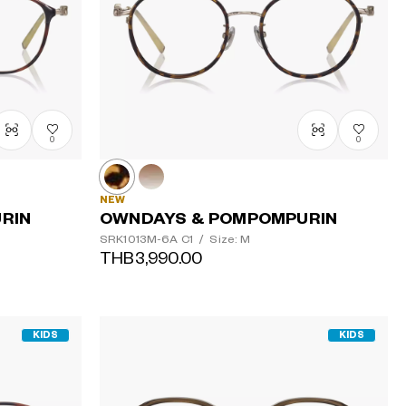
順
0
0
NEW
RIN
OWNDAYS & POMPOMPURIN
SRK1013M-6A
C1
/
Size: M
THB3,990.00
KIDS
KIDS