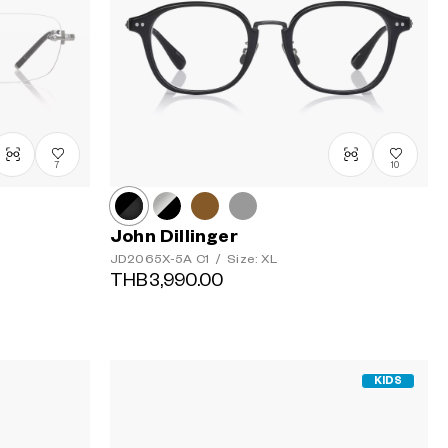
7
10
John Dillinger
JD2065X-5A
C1
/
Size: XL
THB3,990.00
KIDS