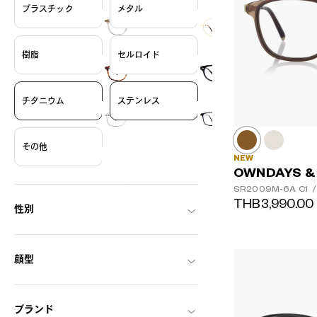
プラスチック
メタル
樹脂
セルロイド
チタニウム
ステンレス
その他
NEW
OWNDAYS &
SR2009M-6A
C1
/
THB3,990.00
性別
顔型
ブランド