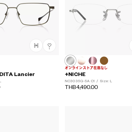
1
オンラインストア在庫なし
DITA Lancier
+NICHE
L
NC3035G-5A
C1
/
Size: L
0
THB4,490.00