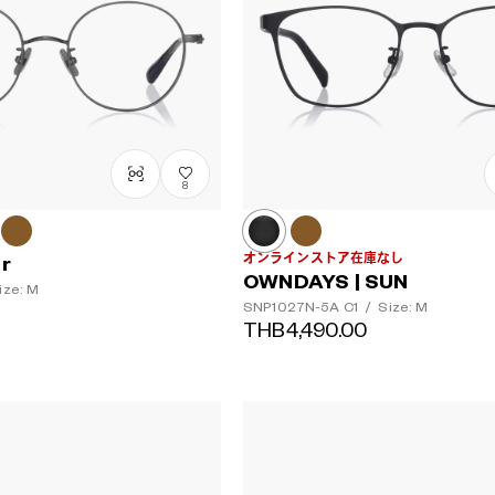
8
オンラインストア在庫なし
er
OWNDAYS | SUN
ize: M
SNP1027N-5A
C1
/
Size: M
THB4,490.00