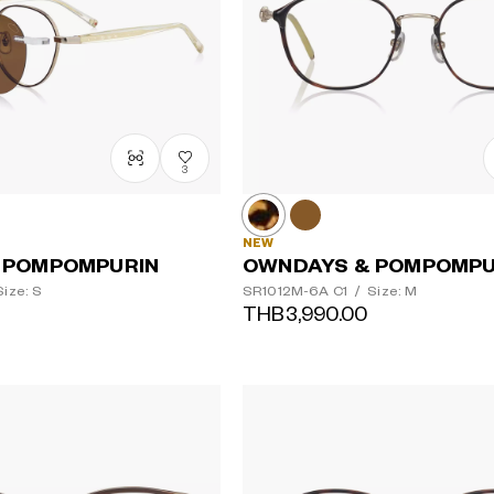
3
NEW
 POMPOMPURIN
OWNDAYS & POMPOMPU
ize: S
SR1012M-6A
C1
/
Size: M
THB3,990.00