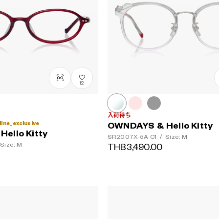
12
入荷待ち
line_exclusive
OWNDAYS & Hello Kitty
ello Kitty
SR2007X-5A
C1
/
Size: M
Size: M
THB3,490.00