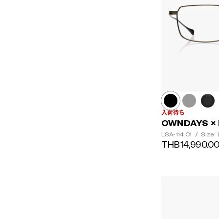
入荷待ち
OWNDAYS × 
LSA-114
C1
/
Size: 
THB14,990.0