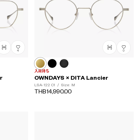
4
0
入荷待ち
r
OWNDAYS × DITA Lancier
LSA-122
C1
/
Size: M
THB14,990.00