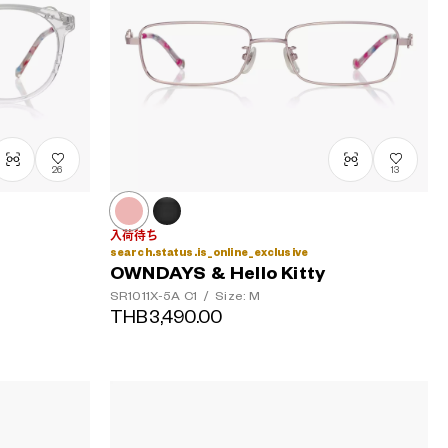
26
13
入荷待ち
search.status.is_online_exclusive
OWNDAYS & Hello Kitty
SR1011X-5A
C1
/
Size: M
THB3,490.00