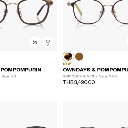
0
NEW
 POMPOMPURIN
OWNDAYS & POMPOMPU
Size: XS
SRK1006M-6A
C1
/
Size: XXS
THB3,490.00