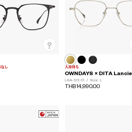
2
庫なし
入荷待ち
OWNDAYS × DITA Lancie
LSA-123
C1
/
Size: L
THB14,990.00