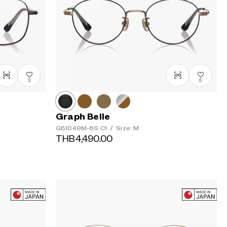
3
5
Graph Belle
GB1049M-6S
C1
/
Size: M
THB4,490.00