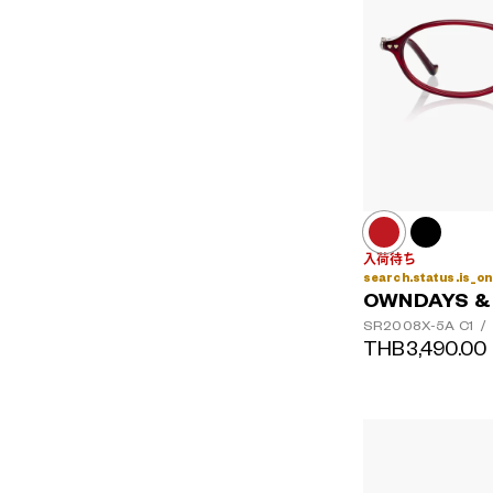
入荷待ち
search.status.is_on
OWNDAYS & H
SR2008X-5A
C1
/
THB3,490.00