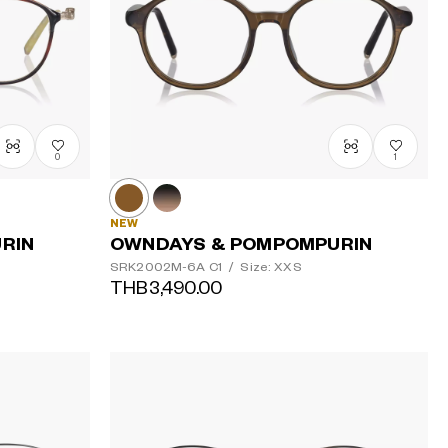
0
1
NEW
RIN
OWNDAYS & POMPOMPURIN
SRK2002M-6A
C1
/
Size: XXS
THB3,490.00