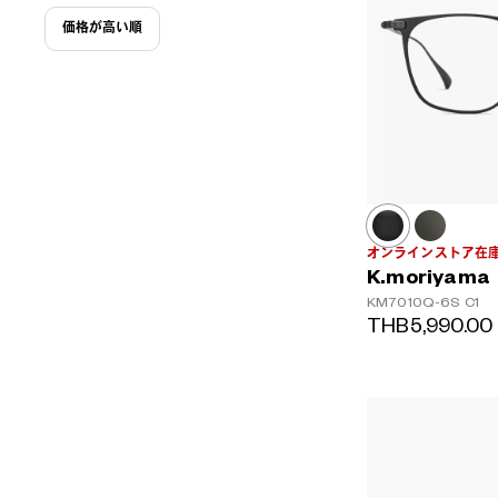
価格が高い順
オンラインストア在
K.moriyama
KM7010Q-6S
C1
THB5,990.00