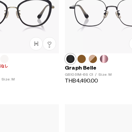
2
庫なし
Graph Belle
GB1051M-6S
C1
/
Size: M
Size: M
THB4,490.00