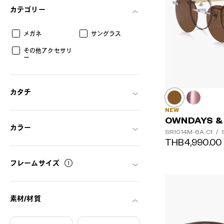
カテゴリー
メガネ
サングラス
その他アクセサリ
ー
カタチ
NEW
OWNDAYS &
カラー
SR1014M-6A
C1
/
S
THB4,990.00
フレームサイズ
AR
3D
素材/材質