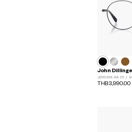
John Dilling
JD1051X-5A
C1
/
S
THB3,990.00