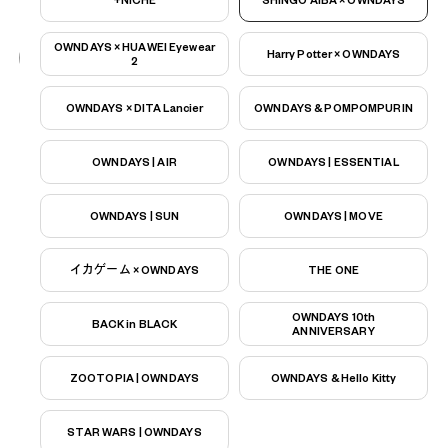
+NICHE
SHINGO AIBA × OWNDAYS
13
OWNDAYS × HUAWEI Eyewear
Harry Potter × OWNDAYS
2
入荷待ち
SHINGO AIBA × OWNDAYS
OWNDAYS × DITA Lancier
OWNDAYS & POMPOMPURIN
AS2001Z-3S
C1
/
Size: XL
THB6,490.00
OWNDAYS | AIR
OWNDAYS | ESSENTIAL
OWNDAYS | SUN
OWNDAYS | MOVE
イカゲーム × OWNDAYS
THE ONE
OWNDAYS 10th
BACK in BLACK
ANNIVERSARY
ZOOTOPIA | OWNDAYS
OWNDAYS & Hello Kitty
STAR WARS | OWNDAYS
21