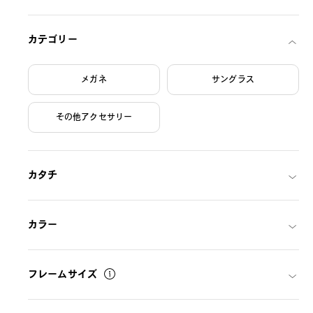
カテゴリー
4
メガネ
サングラス
入荷待ち
SHINGO AIBA × OWNDAYS
その他アクセサリー
AS2003Z-3S
C2
/
Size: L
THB6,490.00
カタチ
カラー
フレームサイズ