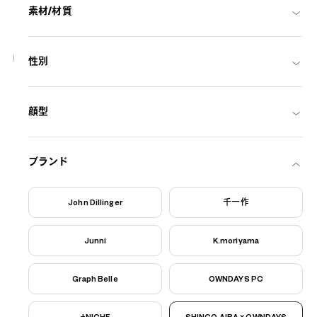
素材/材質
8
性別
入荷待ち
SHINGO AIBA × OWNDAYS
AS2002Z-3S
C1
/
Size: XL
顔型
THB6,490.00
ブランド
John Dillinger
千一作
Junni
K.moriyama
Graph Belle
OWNDAYS PC