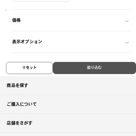
入荷待ち
価格
SHINGO AIBA × OWNDAYS
AS1001Z-3S
C1
/
Size: M
THB6,490.00
表示オプション
リセット
絞り込む
商品を探す
ご購入について
店舗をさがす