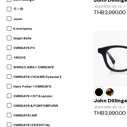
John Dilling
JD2065X-5A
C1
/
千一作
THB3,990.00
Junni
K.moriyama
Graph Belle
OWNDAYS PC
+NICHE
SHINGO AIBA × OWNDAYS
OWNDAYS × HUAWEI Eyewear 2
Harry Potter × OWNDAYS
OWNDAYS × DITA Lancier
John Dilling
OWNDAYS & POMPOMPURIN
JD2059N-5S
C1
/
THB3,990.00
OWNDAYS | AIR
OWNDAYS | ESSENTIAL