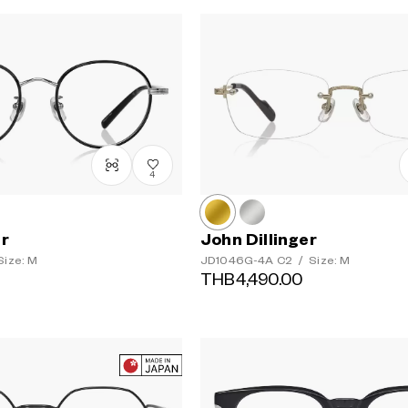
4
er
John Dillinger
ize: M
JD1046G-4A
C2
/
Size: M
THB4,490.00