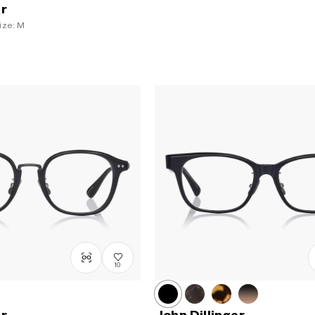
er
ize: M
10