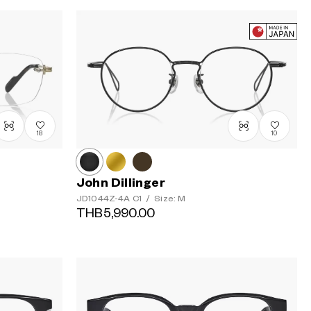
18
10
John Dillinger
JD1044Z-4A
C1
/
Size: M
THB5,990.00