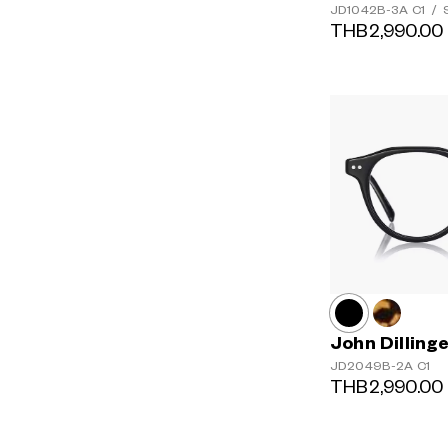
JD1042B-3A
C1
/
S
THB2,990.00
John Dilling
JD2049B-2A
C1
THB2,990.00