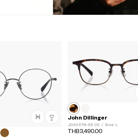
John Dillinger
8
JD2057N-5S
C2
/
Size: L
THB3,490.00