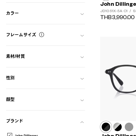
John Dilling
JD1051X-5A
C1
/
S
カラー
THB3,990.00
フレームサイズ
素材/材質
性別
顔型
ブランド
John Dillinger