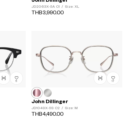
John Dillinger
JD2063X-5A
C1
/
Size: XL
THB3,990.00
11
17
John Dillinger
JD1049X-5S
C2
/
Size: M
THB4,490.00