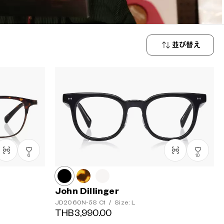
並び替え
新着順
価格が安い
順
価格が高い
順
6
10
John Dillinger
JD2060N-5S
C1
/
Size: L
THB3,990.00