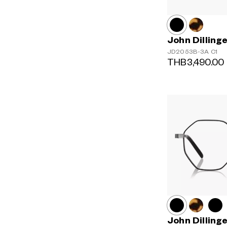
John Dilling
JD2053B-3A
C1
THB3,490.00
John Dilling