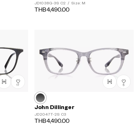
JD1038G-3S
C2
/
Size: M
THB4,490.00
17
5
John Dillinger
JD2047T-2S
C3
THB4,490.00