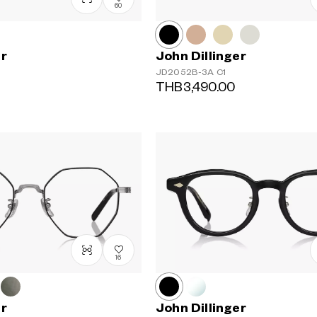
60
er
John Dillinger
JD2052B-3A
C1
THB3,490.00
16
er
John Dillinger