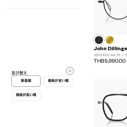
John Dilling
JD1045Z-4A
C1
/
S
THB5,990.00
並び替え
新着順
価格が安い順
価格が高い順