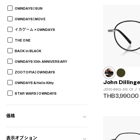
OWNDAYS | SUN
OWNDAYS | MOVE
イカゲーム × OWNDAYS
THE ONE
BACK in BLACK
OWNDAYS 10th ANNIVERSARY
ZOOTOPIA | OWNDAYS
John Dilling
OWNDAYS & Hello Kitty
JD1048G-5S
C1
/
S
STAR WARS | OWNDAYS
THB3,990.00
価格
表示オプション