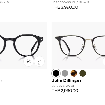
ize: S
JD2050B-3S
C1
/
Size: S
THB3,990.00
30
er
John Dillinger
JD1037B-2A
C1
THB2,990.00