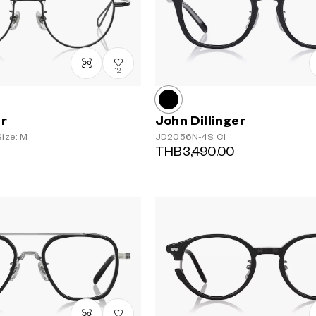
12
er
John Dillinger
ize: M
JD2056N-4S
C1
THB3,490.00