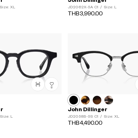
er
John Dillinger
Size: XL
JD2062X-5A
C1
/
Size: L
THB3,990.00
8
er
John Dillinger
Size: L
JD2058B-5S
C1
/
Size: XL
THB4,490.00