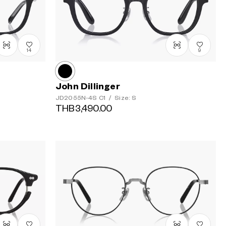
14
9
John Dillinger
JD2055N-4S
C1
/
Size: S
THB3,490.00