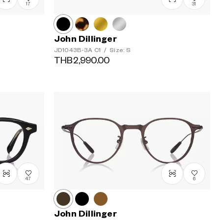
17
31
John Dillinger
JD1043B-3A
C1
/
Size: S
THB2,990.00
47
6
John Dillinger