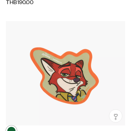
THB190.00
6