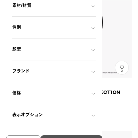
素材/材質
性別
顔型
ブランド
2
CLEANING CLOTH STAR WARS COLLECTION
価格
(Galactic Empire)
DN-CLOTH13-6S
THB190.00
表示オプション