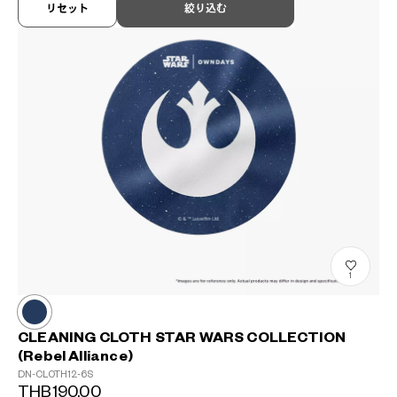
リセット
絞り込む
1
CLEANING CLOTH STAR WARS COLLECTION
(Rebel Alliance)
DN-CLOTH12-6S
THB190.00