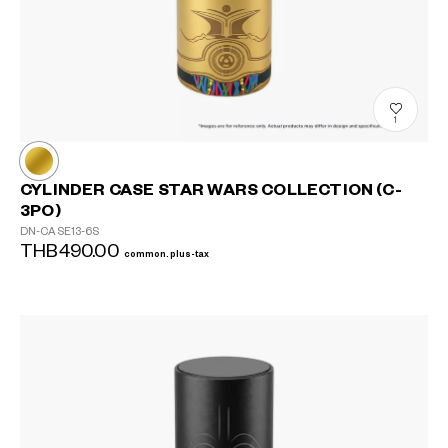
1
CYLINDER CASE STAR WARS COLLECTION (C-
3PO)
DN-CASE13-6S
THB490.00
common.plus-tax