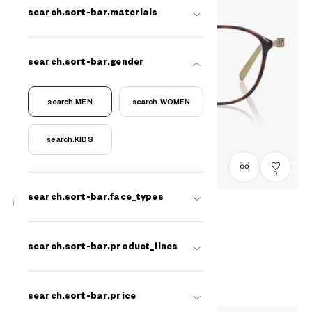
search.sort-bar.materials
search.sort-bar.gender
search.MEN
search.WOMEN
search.KIDS
0
search.sort-bar.face_types
NEW
OWNDAYS & POMPOMPURIN
search.sort-bar.product_lines
SR1012M-6A
C1
/
Size: M
THB3,990.00
common.plus-tax
search.sort-bar.price