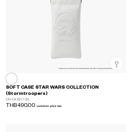
?
+¥0
5
SOFT CASE STAR WARS COLLECTION
(Stormtroopers)
DN-CASE17-6S
THB490.00
common.plus-tax