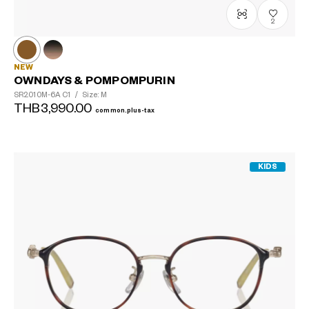
2
NEW
OWNDAYS & POMPOMPURIN
SR2010M-6A
C1
/
Size: M
THB3,990.00
common.plus-tax
KIDS