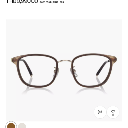
THB3,990.00
common.plus-tax
0