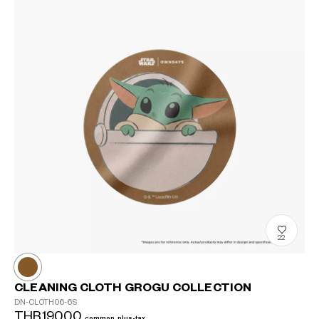
22
CLEANING CLOTH GROGU COLLECTION
DN-CLOTH06-6S
THB190.00
common.plus-tax