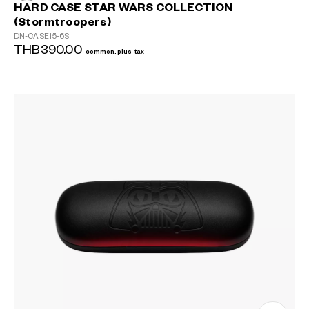
HARD CASE STAR WARS COLLECTION
(Stormtroopers)
DN-CASE15-6S
THB390.00
common.plus-tax