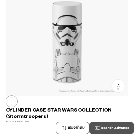
5
CYLINDER CASE STAR WARS COLLECTION
(Stormtroopers)
DN-CASE11-6S
THB490.00
เรียงลำดับ
search.advance
common.plus-tax