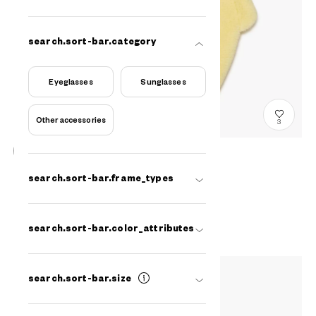
search.sort-bar.category
Eyeglasses
Sunglasses
Other accessories
3
NEW
สินค้าหมด
search.sort-bar.frame_types
Fluffy and Soft Cleaning Cloth
SR-CLEANER003-6A
THB700.00
common.plus-tax
search.sort-bar.color_attributes
search.sort-bar.size