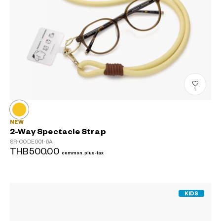
1
NEW
2-Way Spectacle Strap
SR-CODE001-6A
THB500.00
common.plus-tax
KIDS