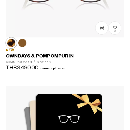
0
NEW
OWNDAYS & POMPOMPURIN
SRK1006M-6A
C1
/
Size: XXS
THB3,490.00
common.plus-tax