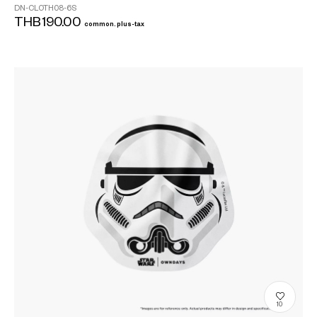
DN-CLOTH08-6S
THB190.00
common.plus-tax
10