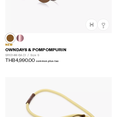
3
NEW
OWNDAYS & POMPOMPURIN
SR1014M-6A
C1
/
Size: S
THB4,990.00
common.plus-tax