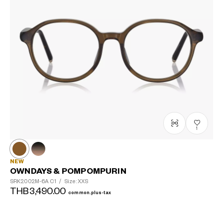
1
NEW
OWNDAYS & POMPOMPURIN
SRK2002M-6A
C1
/
Size: XXS
THB3,490.00
common.plus-tax