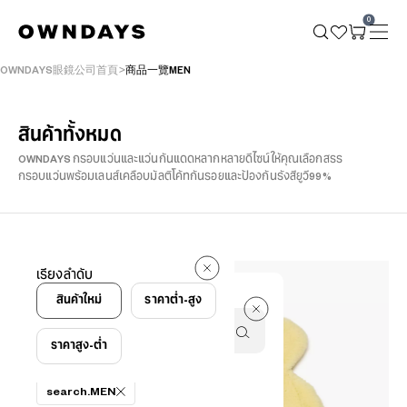
0
OWNDAYS眼鏡公司首頁
商品一覽MEN
สินค้าทั้งหมด
OWNDAYS กรอบแว่นและแว่นกันแดดหลากหลายดีไซน์ให้คุณเลือกสรร
กรอบแว่นพร้อมเลนส์เคลือบมัลติโค้ทกันรอยและป้องกันรังสียูวี99%
708 search.reviews
เรียงลำดับ
708 search.reviews
สินค้าใหม่
ราคาต่ำ-สูง
ราคาสูง-ต่ำ
ตัวกรอง
search.MEN