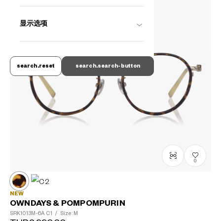
显示选项
search.reset
search.search-button
0
NEW
OWNDAYS & POMPOMPURIN
SRK1013M-6A
C1
/
Size: M