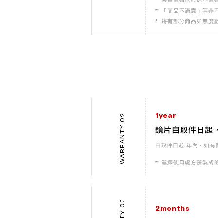
換貨價格低於原本價
「商品不滿意」等非
將有部分商品如無度
1year
WARRANTY 02
鏡片自取件日起
自取件日起1年內，如有
選擇使用處方籤製成
2months