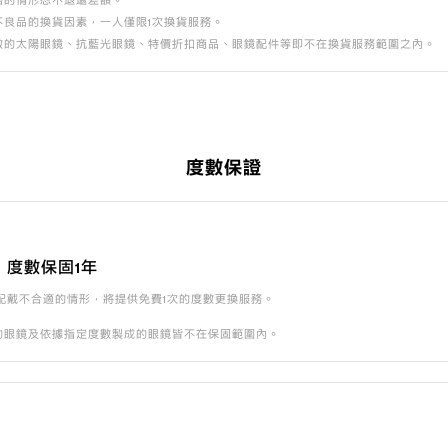
格的情形恕不退還差額。
不良品的換貨因素，一人僅限1次換貨服務。
數的太陽眼鏡、抗藍光眼鏡、特價折扣商品、眼鏡配件等即不在換貨服務範圍之內。
度數保證
，度數保固1年
配戴不合適的情形，將提供免費1次的度數更換服務。
的眼鏡及依據指定度數製成的眼鏡皆不在保固範圍內。