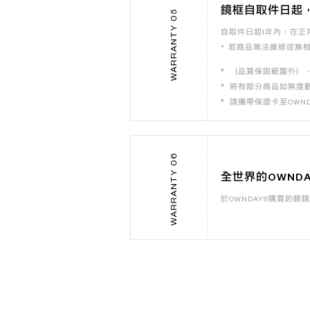
鏡框自取件日起
WARRANTY 05
自取件日起1年內，在正
若商品無法維修或無
（品質保固範圍外）
將有部分商品如無度
請攜帶保證卡至OWND
WARRANTY 06
全世界的OWND
於OWNDAYS購買的