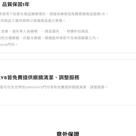
，品質保固1年
常使用下如發生商品損壞情形，將提供維修或免費更換商品服務1次。
相同商品之庫存時將以等值商品進行更換。
・故意、過失等人為損壞 ・商品遺失 ・特價折扣商品
數的太陽眼鏡、抗藍光眼鏡、眼鏡配件等即不在保固範圍之內。
AYS門市。
AYS皆免費提供眼鏡清潔、調整服務
眼鏡皆可在全世界的OWNDAYS門市享有免費提供眼鏡清潔、調整服務。
意外保證