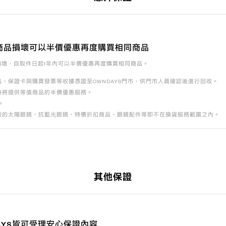
商品損壞可以半價優惠再度購買相同商品
損壞，自取件日起1年內可以半價優惠再度購買相同商品。
、保證卡與購買發票等收據憑證至OWNDAYS門市，供門市人員確認後進行回收。
時將提供等值商品的半價優惠服務。
。
數的太陽眼鏡、抗藍光眼鏡、特價折扣商品、眼鏡配件等即不在換貨服務範圍之內。
其他保證
AYS皆可受理安心保證內容