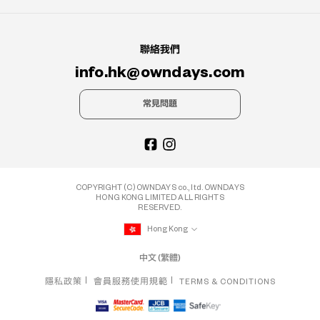
聯絡我們
info.hk@owndays.com
常見問題
COPYRIGHT (C) OWNDAYS co., ltd. OWNDAYS
HONG KONG LIMITED ALL RIGHTS
RESERVED.
Hong Kong
中文 (繁體)
隱私政策
會員服務使用規範
TERMS & CONDITIONS