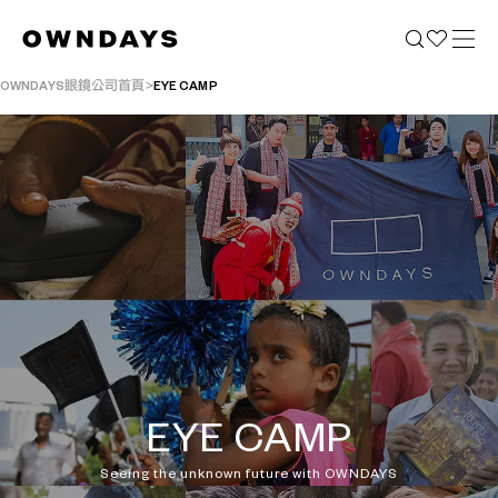
OWNDAYS眼鏡公司首頁
EYE CAMP
EYE CAMP
Seeing the unknown future with OWNDAYS