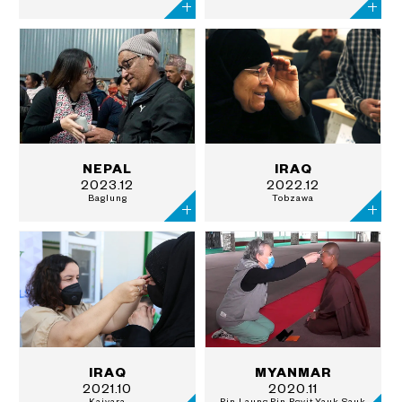
NEPAL
IRAQ
2023.12
2022.12
Baglung
Tobzawa
IRAQ
MYANMAR
2021.10
2020.11
Kaiyara
Pin Laung,Pin Pgyit,Yauk Sauk