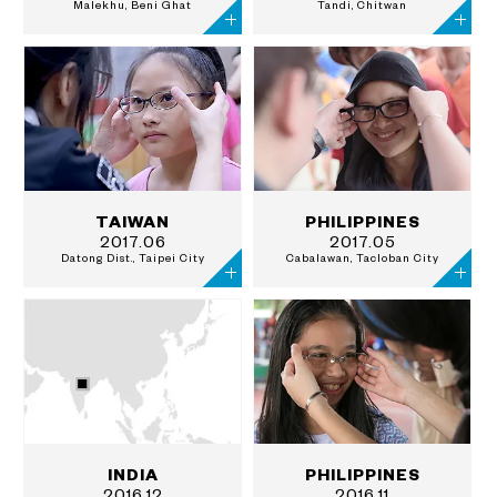
Malekhu, Beni Ghat
Tandi, Chitwan
TAIWAN
PHILIPPINES
2017.06
2017.05
Datong Dist., Taipei City
Cabalawan, Tacloban City
INDIA
PHILIPPINES
2016.12
2016.11