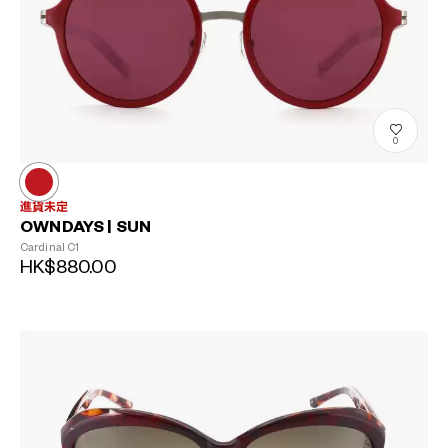
0
進貨未定
OWNDAYS | SUN
Cardinal
C1
?
HK$880.00
+¥0