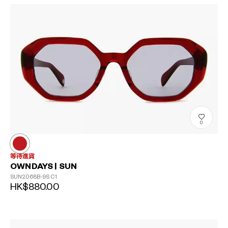
0
等待進貨
OWNDAYS | SUN
SUN2068B-9S
C1
HK$880.00