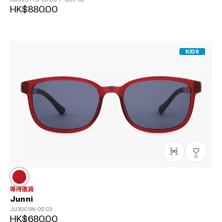
HK$880.00
KIDS
0
等待進貨
Junni
JU3005N-0S
C3
HK$680.00