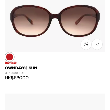
1
等待進貨
OWNDAYS | SUN
SUN2050-T
C3
HK$680.00