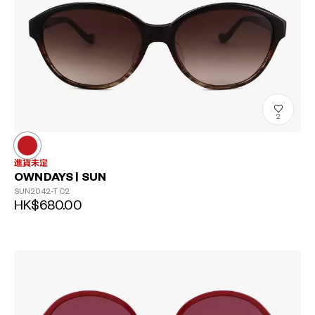
2
進貨未定
OWNDAYS | SUN
SUN2042-T
C2
HK$680.00