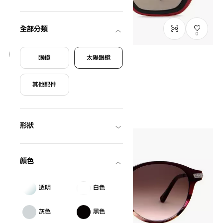
全部分類
0
眼鏡
太陽眼鏡
等待進貨
+NICHE
其他配件
NC2008B-0S
C4
HK$1,080.00
形狀
顏色
透明
白色
灰色
黑色