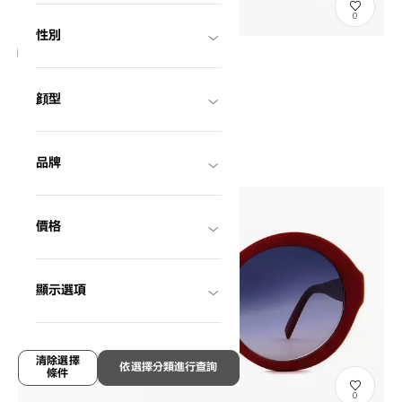
0
性別
等待進貨
+NICHE
顔型
NC1014B-9S
C3
HK$1,080.00
品牌
價格
顯示選項
清除選擇
依選擇分類進行查詢
條件
0