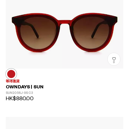
0
等待進貨
OWNDAYS | SUN
SUN2058J-9S
C3
HK$880.00