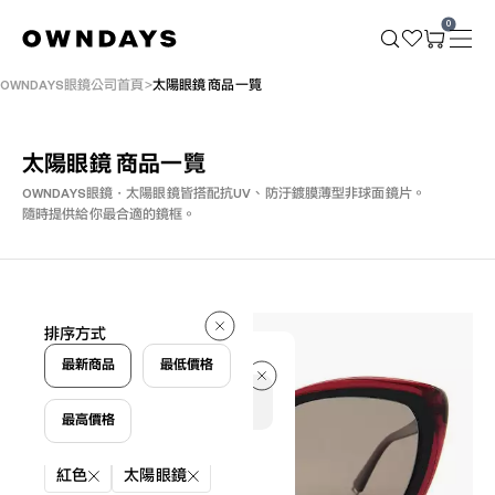
0
OWNDAYS眼鏡公司首頁
太陽眼鏡 商品一覽
太陽眼鏡 商品一覽
OWNDAYS眼鏡・太陽眼鏡皆搭配抗UV、防汙鍍膜薄型非球面鏡片。
隨時提供給你最合適的鏡框。
20 件
排序方式
20 件
最新商品
最低價格
最高價格
篩選條件
紅色
太陽眼鏡