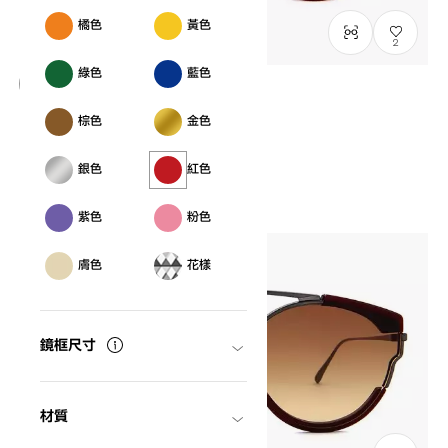
橘色
黃色
2
綠色
藍色
等待進貨
棕色
金色
OWNDAYS | SUN
SUN2086B-0S
C4
/
Size: L
HK$880.00
銀色
紅色
紫色
粉色
膚色
花樣
鏡框尺寸
材質