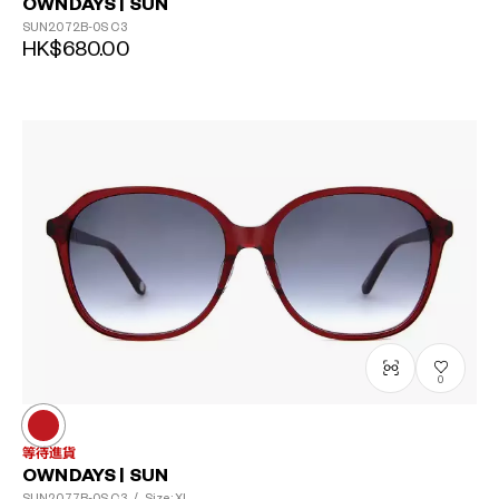
OWNDAYS | SUN
SUN2072B-0S
C3
HK$680.00
0
等待進貨
OWNDAYS | SUN
SUN2077B-0S
C3
/
Size: XL