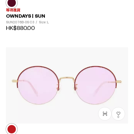
等待進貨
OWNDAYS | SUN
SUN2076B-0S
C3
/
Size: L
HK$880.00
0