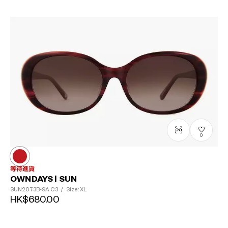
0
等待進貨
OWNDAYS | SUN
SUN2073B-9A
C3
/
Size: XL
HK$680.00